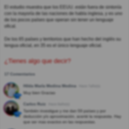
El estudio muestra que los EEUU. están fuera de sintonía
con la mayoría de las naciones de habla inglesa, y es uno
de los pocos países que operan sin tener un lenguaje
ofical.
De los 65 países y territorios que han hecho del inglés su
lengua oficial, en 35 es el único lenguaje oficial.
¿Tienes algo que decir?
17 Comentarios
Hilda María Medina Medina
Hace 7año(s)
Muy bien Gracias
Carlos Ruiz
Hace 8año(s)
También investigue y me dan 59 países y por
deducción y/o aproximación, acerté la respuesta. Hay
que ser mas exactos en las respuestas.