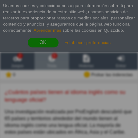
Usamos cookies y coleccionamos alguna información sobre ti para
realzar tu experiencia de nuestro sitio web; usamos servicios de
terceros para proporcionar rasgos de medios sociales, personalizar
contenido y anuncios, y asegurarnos que la página web funciona
correctamente.
Aprender más
sobre las cookies en Quizzclub.
OK
Establecer preferencias
2
6
Juegos
Trivia
Historias
Entrar
0
Probar las inderectas
¿Cuántos países tienen al idioma inglés como su
lenguage oficial?
Una investigación realizada por ProEnglish descubrió que
65 países y territorios alrededor del mundo tienen al
idioma inglés como una lengua oficial. La mayoría de
estos países están ubicados en África, Asia y el Caribe.