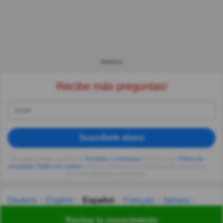
ANUNCIO
Recibe más preguntas!
Suscríbete ahora
Al seguir usando, aceptas los
Términos y condiciones
de Quizzclub,
Política de
privacidad
,
Política de cookies
y recibes adivinanzas y preguntas de QuizzClub a
tu correo electrónico diariamente.
Deutsch
English
Español
Français
Italiano
Nederlands
Polski
Português
Svenska
Türkçe
Revisar tu conocimiento
Русский
Українська
हिन्दी
한국어
汉语
漢語