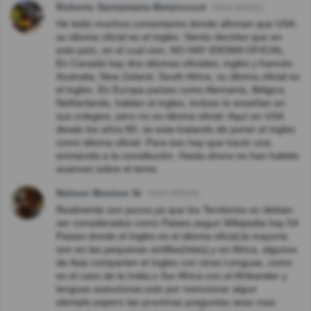
Roberto Santamaria-Betancourt
Hace 8año(s)
He leido muchos comentarios donde afirman que USA,
su idioma oficial es el inglés. Siento decirles que en
este país, en el cual vivo, NO HAY IDIOMA OFICIAL.
En Canadá hay dos idiomas oficiales; inglés y francés.
Australia, New Zeland, South Africa, su idioma oficial es
el ingles. En Europa países como Alemania, Bélgica,
Netherlands, hablan el ingles, incluso lo enseñan en
sus colegios, pero no es idioma oficial. Aquí en USA
desde los años 80, se esta tratando de poner el ingles
como idioma oficial. Para eso hay que hacer una
enmienda a la constitución. Hasta ahora no han habido
avances sobre el tema.
Nelson Monton Sr
Hace 8año(s)
Realmente son pocos,ya que los Territorios no debian
ser considerados como Paises,segun Wikipedia hay 54
Paises donde el Ingles es el idioma oficial,la mayoria
son en las pequenas antillas(Islas),y en Africa, algunos
de Asia comparten el Ingles con otras Lenguas, como
es el caso de la India,o Sur Africa con el Afrikander y
lenguas autoctonas,solo por mencionar algun
elemplo,espero las proximas preguntas sean mas