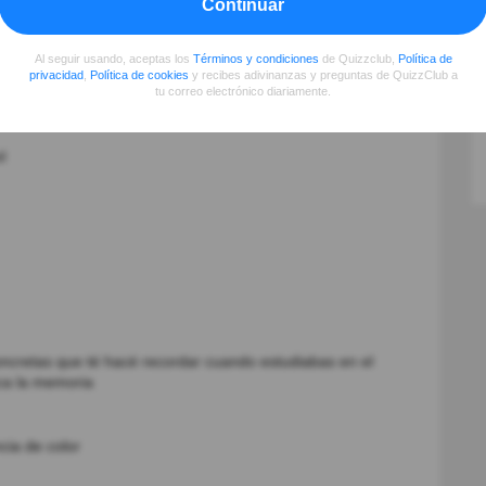
Continuar
Al seguir usando, aceptas los
Términos y condiciones
de Quizzclub,
Política de
privacidad
,
Política de cookies
y recibes adivinanzas y preguntas de QuizzClub a
tu correo electrónico diariamente.
l
ncretas que té hacé recordar cuando estudiabas en el
esca la memoria
cia de color