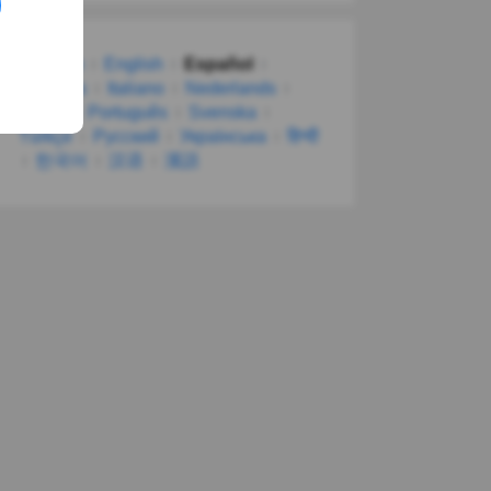
Deutsch
English
Español
Français
Italiano
Nederlands
Polski
Português
Svenska
Türkçe
Русский
Українська
हिन्दी
한국어
汉语
漢語