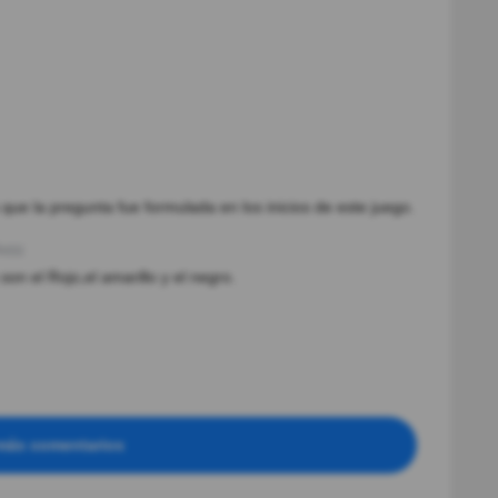
 que la pregunta fue formulada en los inicios de este juego.
o(s)
on el Rojo,el amarillo y el negro.
más comentarios