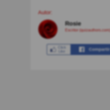
Autor:
Rosie
Escritor (quizauthors.com
Comparti