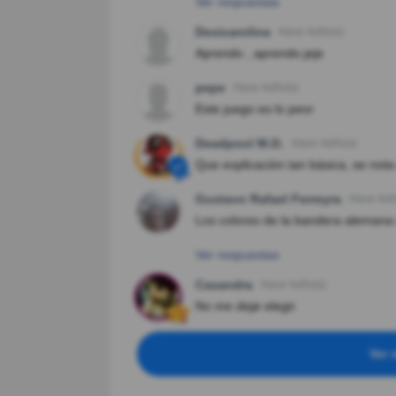
Ver respuestas
Desicarolina
Hace 4año(s)
Aprendo , aprendo.jeje
pepe
Hace 4año(s)
Este juego es lo peor
Deadpool M.D.
Hace 4año(s)
Que explicación tan básica, se nota
Gustavo Rafael Ferreyra
Hace 4añ
Los colores de la bandera alemana s
Ver respuestas
Casandra
Hace 4año(s)
No me dejø elegir.
Ver 