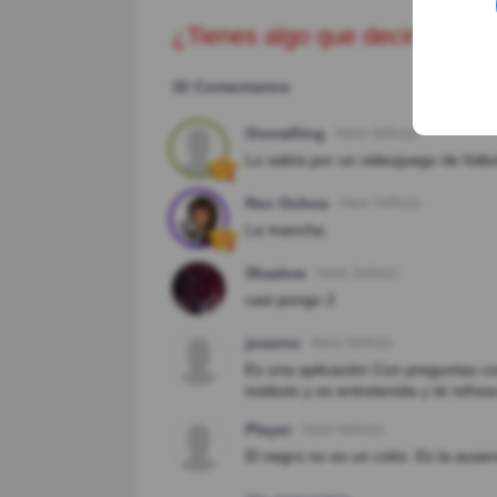
¿Tienes algo que decir?
32 Comentarios
Oscrafting
Hace 3año(s)
Lo sabía por un videojuego de fútbo
Rex Ochoa
Hace 3año(s)
La mancha.
Shadow
Hace 3año(s)
casi pongo 2
joservs
Hace 4año(s)
Es una aplicación Con preguntas co
instituto y es entretenida y té refr
Player
Hace 4año(s)
El negro no es un color. Es la ausen