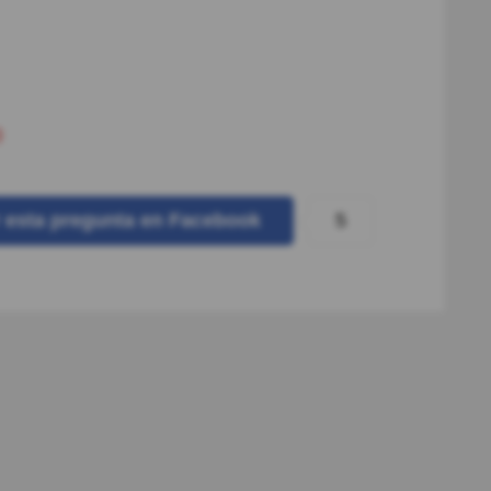
)
5
r
esta pregunta
en Facebook