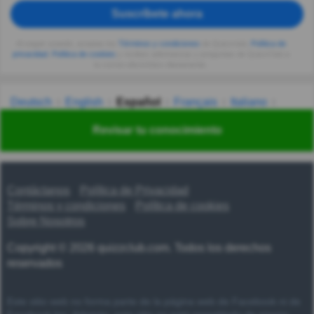
Suscríbete ahora
Al seguir usando, aceptas los
Términos y condiciones
de Quizzclub,
Política de
privacidad
,
Política de cookies
y recibes adivinanzas y preguntas de QuizzClub a
tu correo electrónico diariamente.
Deutsch
English
Español
Français
Italiano
Nederlands
Polski
Português
Svenska
Türkçe
Revisar tu conocimiento
Русский
Українська
हिन्दी
한국어
汉语
漢語
Contáctanos
Política de Privacidad
Términos y condiciones
Política de cookies
Sobre Nosotros
Copyright © 2026 quizzclub.com. Todos los derechos
reservados
Este sitio web no forma parte de la página web de Facebook ni de