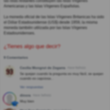
las islas restantes constituyen las Islas Vírgenes
Americanas y las Islas Vírgenes Españolas.
La moneda oficial de las Islas Vírgenes Britanicas ha sido
el Dólar Estadounidense (US$) desde 1959, la misma
moneda también utilizada por las Islas Vírgenes
Estadounidenses.
¿Tienes algo que decir?
9 Comentarios
Cecilia Mongrut de Zegarra
Hace 9año(s)
Se quejan cuando la pregunta es muy fácil, se quejan
cuando es capciosa...
Ver respuestas
dinora
Hace 3año(s)
Muy bien