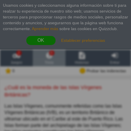
Usamos cookies y coleccionamos alguna información sobre ti para
realzar tu experiencia de nuestro sitio web; usamos servicios de
terceros para proporcionar rasgos de medios sociales, personalizar
contenido y anuncios, y asegurarnos que la página web funciona
correctamente.
Aprender más
sobre las cookies en Quizzclub.
OK
Establecer preferencias
2
6
Juegos
Trivia
Historias
Entrar
0
Probar las inderectas
¿Cuál es la moneda de las Islas Vírgenes
Británicas?
Las Islas Vírgenes, comunmente referidas como las Islas
Vírgenes Británicas (IVB), es un territorio Británico de
ultramar ubicado en el Caribe al este de Puerto Rico. Las
Islas forman parte del archipielago de las Islas Vírgenes;