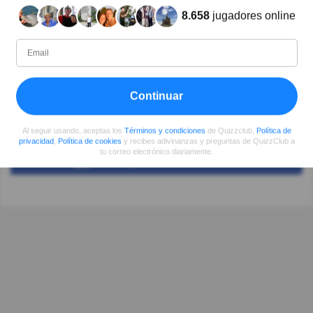
Es una pregunta malintencionada
8.658
jugadores online
Autor:
Rosie
Continuar
Escritor (quizauthors.com)
Al seguir usando, aceptas los
Términos y condiciones
de Quizzclub,
Política de
privacidad
,
Política de cookies
y recibes adivinanzas y preguntas de QuizzClub a
tu correo electrónico diariamente.
Compartir
en Facebook