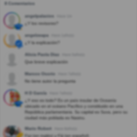
8 Comentarios
angelpalacios
Hace 1m
¿Y los revisores?
angelzeapa
Hace 1año(s)
¿Y la explicación?
Alicia Paola Diaz
Hace 5año(s)
Que breve explicación
Marcos Osorio
Hace 7año(s)
No tiene autor la pregunta
H D García
Hace 7año(s)
¿Y eso es todo? Es un país insular de Oceanía
ubicado en el océano Pacífico y constituido en una
República parlamentaria. Su capital es Suva, pero su
ciudad más poblada es Nasinu.
Mario Robert
Hace 8año(s)
Fiyi (en inglés) y Fiji (en español)