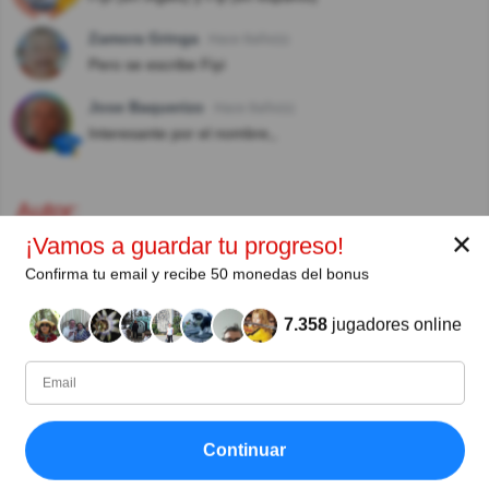
Zamora Gringa
Hace 8año(s)
Pero se escribe Fiyi
Jose Baquerizo
Hace 8año(s)
Interesante por el nombre,,
Autor:
✕
¡Vamos a guardar tu progreso!
Rosie
Confirma tu email y recibe 50 monedas del bonus
Escritor (quizauthors.com)
7.358
jugadores online
Compartir
en Facebook
Continuar