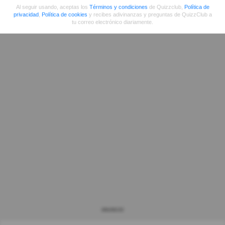
Al seguir usando, aceptas los
Términos y condiciones
de Quizzclub,
Política de
privacidad
,
Política de cookies
y recibes adivinanzas y preguntas de QuizzClub a
tu correo electrónico diariamente.
ANUNCIO