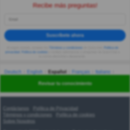
Recibe más preguntas!
Suscríbete ahora
Al seguir usando, aceptas los
Términos y condiciones
de Quizzclub,
Política de
privacidad
,
Política de cookies
y recibes adivinanzas y preguntas de QuizzClub a
tu correo electrónico diariamente.
Deutsch
English
Español
Français
Italiano
Nederlands
Polski
Português
Svenska
Türkçe
Revisar tu conocimiento
Русский
Українська
हिन्दी
한국어
汉语
漢語
Contáctanos
Política de Privacidad
Términos y condiciones
Política de cookies
Sobre Nosotros