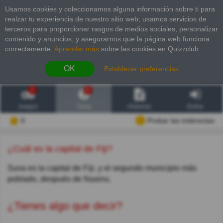
Usamos cookies y coleccionamos alguna información sobre ti para
realzar tu experiencia de nuestro sitio web; usamos servicios de
terceros para proporcionar rasgos de medios sociales, personalizar
contenido y anuncios, y asegurarnos que la página web funciona
correctamente.
Aprender más
sobre las cookies en Quizzclub.
OK
Establecer preferencias
2
6
Juegos
Trivia
Historias
Entrar
0
Probar las inderectas
¿Cuál es la capital de Fiji?
Suva es la capital de Fiji, y el segundo municipio más
poblado, después de Nasinu.
¿Tienes algo que decir?