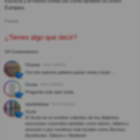
Escocia y el Reino Unido así como también la Unión
Europea.
Fuente
¿Tienes algo que decir?
13 Comentarios
Chema
Hace 1año(s)
Con los autores paletos pasan estas cosas …
Cesar
Hace 1año(s)
Pregunta más que rarita
mardeblare
Hace 2año(s)
Scots
El Scots es el nombre colectivo de los dialectos
escoceses conocidos también como dórico, lallans y
escocés o por nombres más locales como Buchan,
Dundonian, Glesca o Shetland.