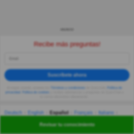
ANUNCIO
Recibe más preguntas!
Suscríbete ahora
Al seguir usando, aceptas los
Términos y condiciones
de Quizzclub,
Política de
privacidad
,
Política de cookies
y recibes adivinanzas y preguntas de QuizzClub a
tu correo electrónico diariamente.
Deutsch
English
Español
Français
Italiano
Nederlands
Polski
Português
Svenska
Türkçe
Revisar tu conocimiento
Русский
Українська
हिन्दी
한국어
汉语
漢語