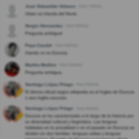
Juan Sebastián Velasco
Hace 7año(s)
Ulster es Irlanda del Norte.
Sergio Hernandez
Hace 8año(s)
Pregunta ambigua!
Pepa Caudet
Hace 8año(s)
Irlanda no es Escocia
Martha Meillon
Hace 8año(s)
Pregunta ambigua .
Santiago López Priego
Hace 8año(s)
El idioma oficial según wikipedia es el Ingles de Escocia
o sea Inglés escocés.
Santiago López Priego
Hace 8año(s)
Escocia se ha caracterizado a lo largo de la historia por
su diversidad cultural y lingüística. Las lenguas
habladas en la actualidad o en el pasado en Escocia se
dividen en dos familias: lenguas celtas y lenguas