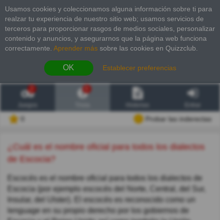
Usamos cookies y coleccionamos alguna información sobre ti para
realzar tu experiencia de nuestro sitio web; usamos servicios de
terceros para proporcionar rasgos de medios sociales, personalizar
contenido y anuncios, y asegurarnos que la página web funciona
correctamente.
Aprender más
sobre las cookies en Quizzclub.
OK
Establecer preferencias
2
6
Juegos
Trivia
Historias
Entrar
0
Probar las inderectas
¿Cuál es el nombre oficial para todos los dialectos
de Escocia?
Escocés es el nombre oficial para todos los dialectos de
Escocia (por ejemplo escocés del Norte, Central, del Sur,
Insular, del Ulster). El escocés es reconocido como un
lenguage en su propio derecho por los gobiernos de