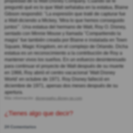
propiedad de la Walt Disney Company. Cuando se le
preguntó qué es lo que Walt señalaba en la estatua, Blaine
Gibson respondió: "La expresión que traté de capturar fue
a Walt diciendo a Mickey, 'Mira lo que hemos conseguido
juntos'". Una estatua del hermano de Walt, Roy O. Disney,
sentado con Minnie Mouse y llamada "Compartiendo la
magia" fue también creada por Blaine e instalada en Town
Square, Magic Kingdom, en el complejo de Orlando. Dicha
estatua es un reconocimiento a la contribución de Roy a
mantener vivos los sueños. En un esfuerzo desinteresado
para continuar el proyecto de Walt después de su muerte
en 1966, Roy abrió el centro vacacional 'Walt Disney
World' en octubre de 1971. Roy Disney falleció en
diciembre de 1971, apenas dos meses después de su
apertura.
Más información:
disneyparks.disney.go.com
¿Tienes algo que decir?
24 Comentarios