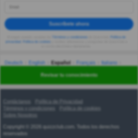
Suscríbete ahora
Al seguir usando, aceptas los
Términos y condiciones
de Quizzclub,
Política de
privacidad
,
Política de cookies
y recibes adivinanzas y preguntas de QuizzClub a
tu correo electrónico diariamente.
Deutsch
English
Español
Français
Italiano
Nederlands
Polski
Português
Svenska
Türkçe
Revisar tu conocimiento
Русский
Українська
हिन्दी
한국어
汉语
漢語
Contáctanos
Política de Privacidad
Términos y condiciones
Política de cookies
Sobre Nosotros
Copyright © 2026 quizzclub.com. Todos los derechos
reservados