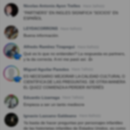
Nicolas Antonio Ayon Trelles
Hace 3año(s)
"PARTNERS" EN INGLES SIGNIFICA “SOCIOS” EN
ESPAÑOL
LEYDACORRONS
Hace 4año(s)
Buena información.
Alfredo Ramírez Tirapegui
Hace 6año(s)
Qué es lo que no entienden? La respuesta es partners,
y la da correcta. A mí me pasó así. 👍
Miguel Aguilar Paredes
Hace 7año(s)
ES NECESARIO MEJORAR LA CALIDAD CULTURAL O
CIENTÍFICA DE LAS PREGUNTAS. DE OTRA MANERA
EL QUIZZ COMIENZA A PERDER INTERÉS
Eduardo Lizarraga
Hace 7año(s)
Empieza a ser un tanto mediocre
Ignacio Lazcano Galdeano
Hace 8año(s)
Ya basta de hacer preguntas por personajes infantiles
de las historietas infantiles de Estados Unidos, es como