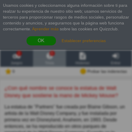
Usamos cookies y coleccionamos alguna información sobre ti para
realzar tu experiencia de nuestro sitio web; usamos servicios de
terceros para proporcionar rasgos de medios sociales, personalizar
contenido y anuncios, y asegurarnos que la página web funciona
correctamente.
Aprender más
sobre las cookies en Quizzclub.
OK
Establecer preferencias
2
6
Juegos
Trivia
Historias
Entrar
0
Probar las inderectas
¿Con qué nombre se conoce la estatua de Walt
Disney que sostiene la mano de Mickey Mouse?
La estatua de "Partners" fue creada por Blaine Gibson, un
artista de la Walt Disney Company, y fue instalada por
primera vez en Disneyland, Anaheim, en 1993. Desde
entonces, se ha reproducido en otros parques de