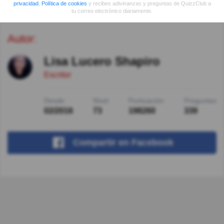
privacidad
,
Política de cookies
y recibes adivinanzas y preguntas de QuizzClub a
tu correo electrónico diariamente.
Autor:
Lisa Lucero Shapiro
Escritor
Desde
Nivel
Puntuación
Preguntas
02/2016
73
198260
339
Compartir
en Facebook