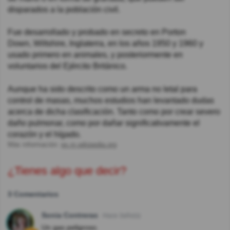
disparados a la población civil.
Fue desarrollado y probado en secreto en Porton
Down, Wiltshire, Inglaterra, en los años 1950 y 1960 y
usado primero en animales, y posteriormente en
voluntarios del Ejército Británico.
Aunque ha sido descrito como un arma no letal para
control de masas, muchos estudios han levantado dudas
acerca de dicha clasificación. Tanto como por crear severo
daño pulmonar, como por dañar significativamente el
corazón y el hígado.
Más información:
es.m.wikipedia.org
¿Tienes algo que decir?
3 Comentarios
Sonia Contreras
Hace 3año(s)
Un gas peligroso.