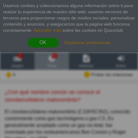
Usamos cookies y coleccionamos alguna información sobre ti para
realzar tu experiencia de nuestro sitio web; usamos servicios de
terceros para proporcionar rasgos de medios sociales, personalizar
contenido y anuncios, y asegurarnos que la página web funciona
correctamente.
Aprender más
sobre las cookies en Quizzclub.
OK
Establecer preferencias
2
6
Juegos
Trivia
Historias
Entrar
0
Probar las inderectas
¿Con qué nombre común se conoce el
clorobenzilideno malononitrilo?
El clorobenzilideno malononitrilo (C10H5CIN2), conocido
comúnmente como gas lacrimógeno o gas CS. Es
generalmente aceptado como un gas no-letal, fue
inventado por los norteamericanos Ben Corson y Roger