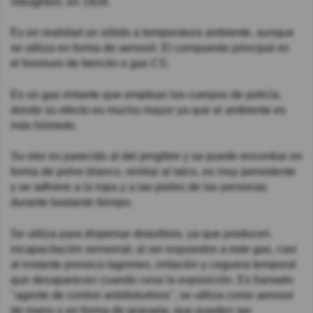
Stoughton, en 1928.
Es en realidad un sólido a temperatura ambiente, aunque
se utiliza en forma de aerosol. El compuesto principal es
el bromuro de bencilo o gas CS.
Es un gas irritante que emplean los cuerpos de policía,
donde su efecto es mucho mayor ya que el ambiente es
más húmedo.
Su olor es parecido al del jengibre y se puede encontrar en
forma de polvo blanco, similar al talco, es muy persistente
y se adhiere a la ropa y a las pieles de las personas
durante bastante tiempo.
Se utiliza para dispersar disturbios, ya que producen
incapacitación sensorial; al ser expuestos a este gas, casi
al instante provoca lagrimeo, irritación y ceguera temporal
que desaparecen cuando cesa la exposición. Es llamado
"agente de control antidisturbios", se utiliza como aerosol
de mano o en forma de granada, que pueden ser