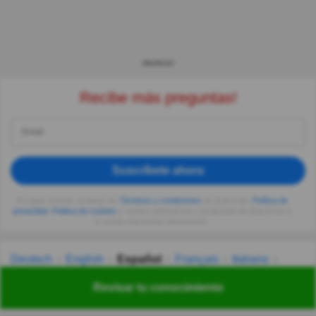
ANUNCIO
Recibe más preguntas!
Suscríbete ahora
Al seguir usando, aceptas los
Términos y condiciones
de Quizzclub,
Política de
privacidad
,
Política de cookies
y recibes adivinanzas y preguntas de QuizzClub a
tu correo electrónico diariamente.
Deutsch
English
Español
Français
Italiano
Nederlands
Polski
Português
Svenska
Türkçe
Revisar tu conocimiento
Русский
Українська
हिन्दी
한국어
汉语
漢語