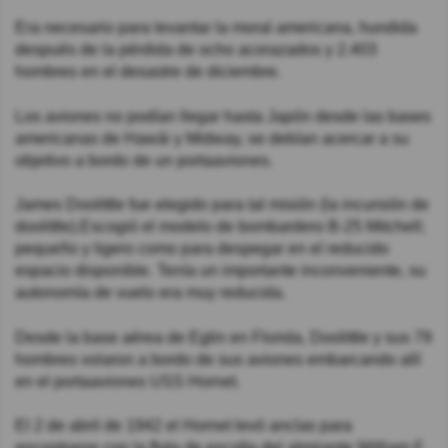
Era necesario para levantar la moral americana, hundida
después de la pérdida de ocho acorazados y 2.403
hombres en el desastre de diciembre.
Los aviones no podían llegar hasta Japón desde las bases
americanas de Hawái y Midway, se debían acercar a su
objetivo a bordo de un portaaviones.
James Doolittle fue elegido para tal misión (la incursión de
doolittle).Escogió el modelo de bombardero B-25 Mitchell;
pequeño y ligero como para despegar en el reducido
espacio disponible. Tenía un importante inconveniente, su
autonomía de vuelo era muy reducida.
Desde la base aérea de Eglin en Florida, Doolittle y sus 79
hombres volaron a bordo de sus aviones embarcando allí
en el portaaviones USS Hornet.
El 2 de abril de 1942 el Hornet levó anclas para
encontrarse con la flota de escolta del almirante William F.