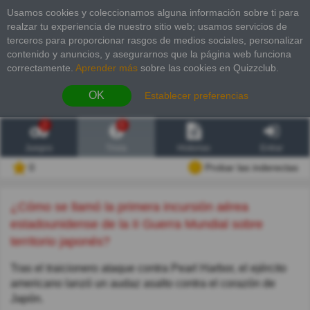
Usamos cookies y coleccionamos alguna información sobre ti para
realzar tu experiencia de nuestro sitio web; usamos servicios de
terceros para proporcionar rasgos de medios sociales, personalizar
contenido y anuncios, y asegurarnos que la página web funciona
correctamente.
Aprender más
sobre las cookies en Quizzclub.
OK
Establecer preferencias
2
6
Juegos
Trivia
Historias
Entrar
0
Probar las inderectas
¿Cómo se llamó la primera incursión aérea
estadounidense de la II Guerra Mundial sobre
territorio japonés?
Tras el traicionero ataque contra Pearl Harbor, el ejército
americano lanzó un audaz asalto contra el corazón de
Japón.