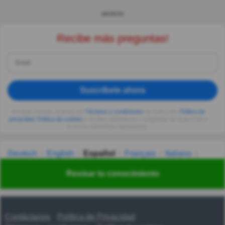
ANUNCIO
Recibe más preguntas!
Suscríbete ahora
Al seguir usando, aceptas los
Términos y condiciones
de Quizzclub,
Política de
privacidad
,
Política de cookies
y recibes adivinanzas y preguntas de QuizzClub a
tu correo electrónico diariamente.
Deutsch
English
Español
Français
Italiano
Nederlands
Polski
Português
Svenska
Türkçe
Revisar tu conocimiento
Русский
Українська
हिन्दी
한국어
汉语
漢語
Contáctanos
Política de Privacidad