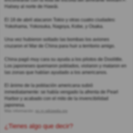
Halsey al norte de Hawái.
El 18 de abril atacaron Tokio y otras cuatro ciudades:
Yokohama, Yokosuka, Nagoya, Kobe, y Osaka.
Una vez hubieron soltado las bombas los aviones
cruzaron el Mar de China para huir a territorio amigo.
China pagó muy cara su ayuda a los pilotos de Doolittle.
Los japoneses quemaron poblados, violaron y mataron en
las zonas que habían ayudado a los americanos.
El ánimo de la población americana subió
inmediatamente: se había vengado la afrenta de Pearl
Harbor y acabado con el mito de la invencibilidad
japonesa.
Más información:
es.m.wikipedia.org
¿Tienes algo que decir?