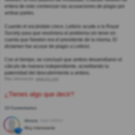
entera de esto comienzan las acusaciones de plagio por
ambas partes.
Cuando el escándalo crece, Leibniz acude a la Royal
Society para que resolviera el problema sin tener en
cuenta que Newton era el presidente de la misma. El
dictamen fue acusar de plagio a Leibniz.
Con el tiempo, se concluyó que ambos desarrollaron el
cálculo de manera independiente, acreditando la
paternidad del descubrimiento a ambos.
Más información:
www.vix.com
¿Tienes algo que decir?
13 Comentarios
dinora
Hace 3año(s)
Muy interesante