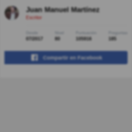
Juan Manuel Martínez
Escritor
Desde
Nivel
Puntuación
Preguntas
07/2017
80
105916
185
Compartir
en Facebook