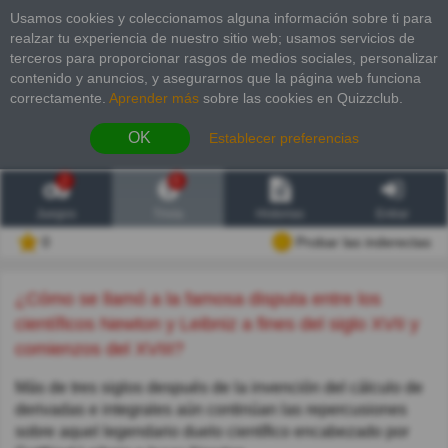
Usamos cookies y coleccionamos alguna información sobre ti para
realzar tu experiencia de nuestro sitio web; usamos servicios de
terceros para proporcionar rasgos de medios sociales, personalizar
contenido y anuncios, y asegurarnos que la página web funciona
correctamente.
Aprender más
sobre las cookies en Quizzclub.
OK
Establecer preferencias
2
6
Juegos
Trivia
Historias
Entrar
0
Probar las inderectas
¿Cómo se llamó a la famosa disputa entre los
científicos Newton y Leibniz a fines del siglo XVII y
comienzos del XVIII?
Más de tres siglos después de la invención del cálculo de
derivadas e integrales aún continúan las repercusiones
sobre aquel legendario duelo científico encabezado por