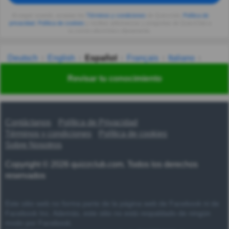
Al seguir usando, aceptas los
Términos y condiciones
de Quizzclub,
Política de
privacidad
,
Política de cookies
y recibes adivinanzas y preguntas de QuizzClub a
tu correo electrónico diariamente.
Deutsch
English
Español
Français
Italiano
Nederlands
Polski
Português
Svenska
Türkçe
Revisar tu conocimiento
Русский
Українська
हिन्दी
한국어
汉语
漢語
Contáctanos
Política de Privacidad
Términos y condiciones
Política de cookies
Sobre Nosotros
Copyright © 2026 quizzclub.com. Todos los derechos
reservados
Este sitio web no forma parte de la página web de Facebook ni de
Facebook Inc. Además, este sitio no está respaldado de ningún
modo por Facebook.