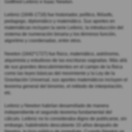
Gottfried Leibniz e Isaac Newton.
Leibniz (1646-1716) fue historiador, político, filósofo,
pedagogo, diplomático y matemático. Sus aportes en
matemáticas incluyen la serie Leibniz, la introducción del
sistema de numeración binaria y los términos función,
algoritmo y coordenadas, entre otros.
Newton (1642*1727) fue físico, matemático, astrónomo,
alquimista y estudioso de las escrituras sagradas. Más allá
de sus grandes descubrimientos en el campo de la física
como las leyes básicas del movimiento y la Ley de la
Gravitación Universal, sus aportes matemáticos incluyen el
teorema general del binomio, el método de interpolación,
etc.
Leibniz y Newton habrían desarrollado de manera
independiente el segundo teorema fundamental del
cálculo. Leibniz no lo consideraba digno de publicarse, sin
embargo, habiéndolo descubierto 10 años después de
Newton, lo hizo público de inmediato. Cuando Newton se