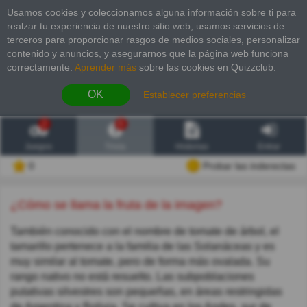
Usamos cookies y coleccionamos alguna información sobre ti para
realzar tu experiencia de nuestro sitio web; usamos servicios de
terceros para proporcionar rasgos de medios sociales, personalizar
contenido y anuncios, y asegurarnos que la página web funciona
correctamente.
Aprender más
sobre las cookies en Quizzclub.
OK
Establecer preferencias
2
6
Juegos
Trivia
Historias
Entrar
0
Probar las inderectas
¿Cómo se llama la fruta de la imagen?
También conocido con el nombre de tomate de árbol, el
tamarillo pertenece a la familia de las Solanáceas y es
muy similar al tomate, pero de forma más ovalada. Su
rango nativo no está resuelto. Las subpoblaciones
putativas silvestres son pequeñas, en áreas restringidas
de Argentina y Bolivia. Se cultiva en los Andes, sur de