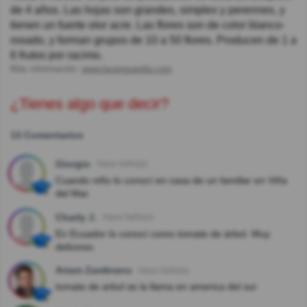
de 4 años. Las hojas son grandes, simples y perennes, y
tienen un fuerte olor acre. Las flores son de color blanco-
rosado, y forman grupos de 10 a 50 flores. Producen de 1 a
6 frutos por racimo.
Más información:
www.lavanguardia.com
¿Tienes algo que decir?
13 Comentarios
Giorgio
Hace 4año(s)
Cuando niño lo conocí en casa de un familiar en Viña
del Mar.
Charly J.
Hace 5año(s)
En Ecuador lo conocí como tomate de árbol. Muy
delicioso.
Ariam Zambrano
Hace 5año(s)
tomate de arbol se la llama en america del sur