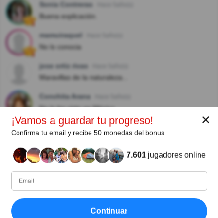
Sonia Contreras
Hace 5año(s)
Buena explicación.
mamuiraquel
Hace 5año(s)
No lo conocia
jose ortiz rivas
Hace 5año(s)
Maravillas de la naturaleza...
Conchita Arana
Hace 5año(s)
No lo he visto en México
✕
¡Vamos a guardar tu progreso!
Miriam Morales Sanhueza
Hace 5año(s)
Confirma tu email y recibe 50 monedas del bonus
em México las llaman ciruelas
7.601
jugadores online
Ver respuestas
Azucena Urbina
Hace 5año(s)
En Costa Rica se llama tomate de palo
esgosa
Hace 5año(s)
Continuar
Lo teníamos en el patio de la casa, es muy sabroso. Lo