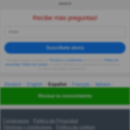
ANUNCIO
Recibe más preguntas!
Suscríbete ahora
Al seguir usando, aceptas los
Términos y condiciones
de Quizzclub,
Política de
privacidad
,
Política de cookies
y recibes adivinanzas y preguntas de QuizzClub a
tu correo electrónico diariamente.
Deutsch
English
Español
Français
Italiano
Nederlands
Polski
Português
Svenska
Türkçe
Revisar tu conocimiento
Русский
Українська
हिन्दी
한국어
汉语
漢語
Contáctanos
Política de Privacidad
Términos y condiciones
Política de cookies