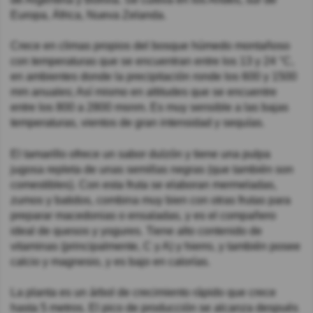
Europa, África, Nueva Zelanda.
Crece en climas propios del bosque húmedo montañoso
con temperaturas que se encuentran entre los 13 y 24 °C,
en ambientes donde la precipitación ronde los 600 y 1500
mm anuales; Así mismo en altitudes que se encuentre
entre los 800 a 2800 msnm. Es muy sensible a las bajas
temperaturas, vientos de gran intensidad y sequías.
El tamarillo ofrece un sabor dulzón y tiene una pulpa
jugosa repleta de unas semillas negras (que también son
comestibles). Con esta fruta se elaboran mermeladas,
zumos y batidos, combina muy bien con otras frutas para
preparar macedonias o ensaladas, y es el compañero
ideal de quesos y yogures. Tiene alto contenido de
vitaminas (principalmente, C y A) y hierro, y también posee
calcio y magnesio, y es bajo en calorías.
La planta es un árbol de crecimiento rápido que crece
hasta 5 metros. El pico de producción se alcanza después