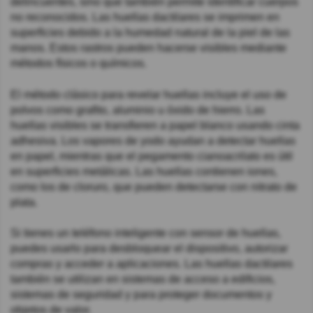
delincuentes, sino que también permite identificar cuerpos
no reconocidos. Las huellas dactilares se imprimen en
superficies debido a la humedad natural de la piel de las
manos. Estos rastros pueden hacerse visibles mediante
métodos físicos o químicos.
El método clásico para revelar huellas incluye el uso de
polvos como grafito, aluminio u óxido de hierro. Las
huellas visibles se transfieren a papel blanco usando cinta
adhesiva. Los vapores de yodo ayudan a detectar huellas
en papel, mientras que el pegamento cianoacrilato es útil
en superficies metálicas. Las huellas contienen iones,
como los de cloruro, que pueden detectarse con nitrato de
plata.
Si tienes un teléfono inteligente con sensor de huellas,
puedes usarlo para desbloquear el dispositivo, autorizar
compras y acceder a aplicaciones. Las huellas dactilares
también se utilizan en sistemas de acceso a edificios,
sistemas de seguridad y para proteger documentos y
objetos de valor.