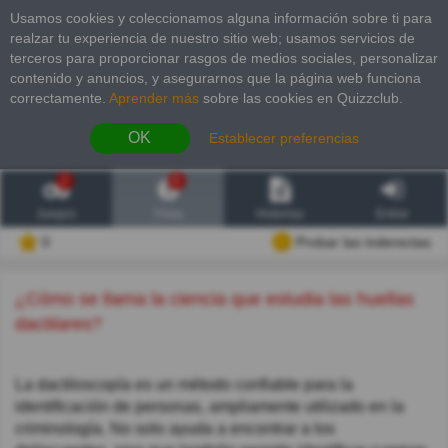
Usamos cookies y coleccionamos alguna información sobre ti para
realzar tu experiencia de nuestro sitio web; usamos servicios de
terceros para proporcionar rasgos de medios sociales, personalizar
contenido y anuncios, y asegurarnos que la página web funciona
correctamente.
Aprender más
sobre las cookies en Quizzclub.
OK
Establecer preferencias
2
6
Juegos
Trivia
Historias
Entrar
0
Probar las inderectas
¿Cómo se llama la ciencia que estudia las huellas
dactilares?
La dactiloscopía es un método confiable para la
identificación de personas, ampliamente utilizado en la
criminología. No solo ayuda a encontrar a los