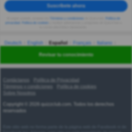
Suscríbete ahora
Al seguir usando, aceptas los
Términos y condiciones
de Quizzclub,
Política de
privacidad
,
Política de cookies
y recibes adivinanzas y preguntas de QuizzClub a
tu correo electrónico diariamente.
Deutsch
English
Español
Français
Italiano
Nederlands
Polski
Português
Svenska
Türkçe
Revisar tu conocimiento
Русский
Українська
हिन्दी
한국어
汉语
漢語
Contáctanos
Política de Privacidad
Términos y condiciones
Política de cookies
Sobre Nosotros
Copyright © 2026 quizzclub.com. Todos los derechos
reservados
Este sitio web no forma parte de la página web de Facebook ni de