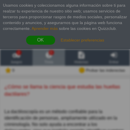
Usamos cookies y coleccionamos alguna información sobre ti para
realzar tu experiencia de nuestro sitio web; usamos servicios de
terceros para proporcionar rasgos de medios sociales, personalizar
contenido y anuncios, y asegurarnos que la página web funciona
correctamente.
Aprender más
sobre las cookies en Quizzclub.
OK
Establecer preferencias
2
6
Juegos
Trivia
Historias
Entrar
0
Probar las inderectas
¿Cómo se llama la ciencia que estudia las huellas
dactilares?
La dactiloscopía es un método confiable para la
identificación de personas, ampliamente utilizado en la
criminología. No solo ayuda a encontrar a los