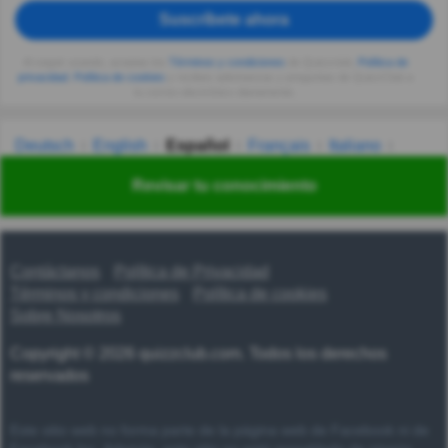
Suscríbete ahora
Al seguir usando, aceptas los
Términos y condiciones
de Quizzclub,
Política de
privacidad
,
Política de cookies
y recibes adivinanzas y preguntas de QuizzClub a
tu correo electrónico diariamente.
Deutsch
English
Español
Français
Italiano
Nederlands
Polski
Português
Svenska
Türkçe
Revisar tu conocimiento
Русский
Українська
हिन्दी
한국어
汉语
漢語
Contáctanos
Política de Privacidad
Términos y condiciones
Política de cookies
Sobre Nosotros
Copyright © 2026 quizzclub.com. Todos los derechos
reservados
Este sitio web no forma parte de la página web de Facebook ni de