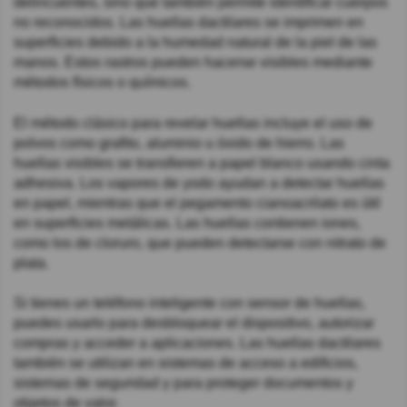
delincuentes, sino que también permite identificar cuerpos
no reconocidos. Las huellas dactilares se imprimen en
superficies debido a la humedad natural de la piel de las
manos. Estos rastros pueden hacerse visibles mediante
métodos físicos o químicos.
El método clásico para revelar huellas incluye el uso de
polvos como grafito, aluminio u óxido de hierro. Las
huellas visibles se transfieren a papel blanco usando cinta
adhesiva. Los vapores de yodo ayudan a detectar huellas
en papel, mientras que el pegamento cianoacrilato es útil
en superficies metálicas. Las huellas contienen iones,
como los de cloruro, que pueden detectarse con nitrato de
plata.
Si tienes un teléfono inteligente con sensor de huellas,
puedes usarlo para desbloquear el dispositivo, autorizar
compras y acceder a aplicaciones. Las huellas dactilares
también se utilizan en sistemas de acceso a edificios,
sistemas de seguridad y para proteger documentos y
objetos de valor.