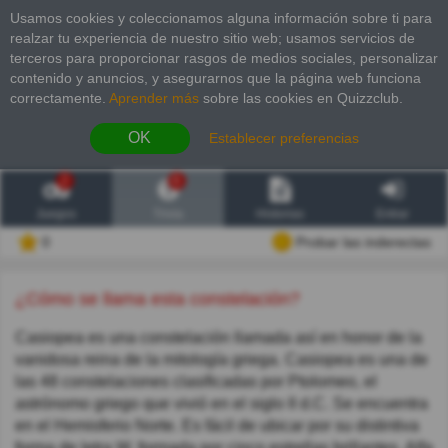
Usamos cookies y coleccionamos alguna información sobre ti para
realzar tu experiencia de nuestro sitio web; usamos servicios de
terceros para proporcionar rasgos de medios sociales, personalizar
contenido y anuncios, y asegurarnos que la página web funciona
correctamente.
Aprender más
sobre las cookies en Quizzclub.
OK
Establecer preferencias
2
6
Juegos
Trivia
Historias
Entrar
0
Probar las inderectas
¿Cómo se llama esta constelación?
Casiopea es una constelación llamada así en honor de la
vanidosa reina de la mitología griega. Casiopea es una de
las 48 constelaciones clasificadas por Ptolomeo, el
astrónomo griego que vivió en el siglo II d.C. Se encuentra
en el Hemisferio Norte. Es fácil de ubicar por su distintiva
forma de letra W, formada por cinco estrellas brillantes. Alfa