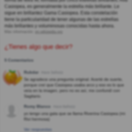
Casiopea, es generalmente la estrella más brillante. Le
sigue en brillantez Gama Casiopea. Esta constelación
tiene la particularidad de tener algunas de las estrellas
más brillantes y voluminosas conocidas hasta ahora.
Más información:
en.wikipedia.org
¿Tienes algo que decir?
5 Comentarios
Rubdar
Hace 3año(s)
Se agradece una pregunta original. Acerté de suerte,
porque creí que Casiopea usaba arco y eso es lo que
veía en la imagen, pero no es así, me confundí con
Sagitario.
Romy Blanco
Hace 8año(s)
yo tengo una gata que se llama Riverina Casiopea (mi
Rivi hermosa)
Ver respuestas