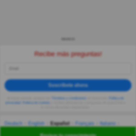
ANUNCIO
Recibe más preguntas!
Suscríbete ahora
Al seguir usando, aceptas los
Términos y condiciones
de Quizzclub,
Política de
privacidad
,
Política de cookies
y recibes adivinanzas y preguntas de QuizzClub a
tu correo electrónico diariamente.
Deutsch
English
Español
Français
Italiano
Nederlands
Polski
Português
Svenska
Türkçe
Revisar tu conocimiento