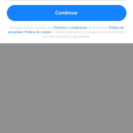
Compartir
en Facebook
Continuar
Al seguir usando, aceptas los
Términos y condiciones
de Quizzclub,
Política de
privacidad
,
Política de cookies
y recibes adivinanzas y preguntas de QuizzClub a
tu correo electrónico diariamente.