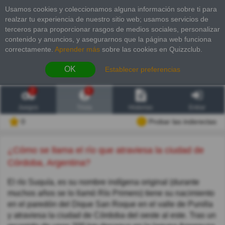
Usamos cookies y coleccionamos alguna información sobre ti para
realzar tu experiencia de nuestro sitio web; usamos servicios de
terceros para proporcionar rasgos de medios sociales, personalizar
contenido y anuncios, y asegurarnos que la página web funciona
correctamente.
Aprender más
sobre las cookies en Quizzclub.
OK
Establecer preferencias
2
6
Juegos
Trivia
Historias
Entrar
0
Probar las inderectas
¿Cómo se llama el río que atraviesa la ciudad de
Córdoba, Argentina?
El río Suquía, es su nombre indígena original (durante
muchos años se lo llamó Río Primero) tiene su nacimiento
en el paredón del Dique San Roque en el valle de Punilla
y atraviesa la ciudad de Córdoba del oeste al este. Tras un