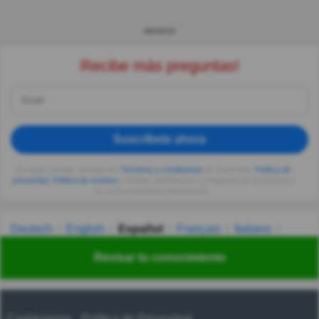
ANUNCIO
Recibe más preguntas!
Suscríbete ahora
Al seguir usando, aceptas los
Términos y condiciones
de Quizzclub,
Política de
privacidad
,
Política de cookies
y recibes adivinanzas y preguntas de QuizzClub a
tu correo electrónico diariamente.
Deutsch
English
Español
Français
Italiano
Nederlands
Polski
Português
Svenska
Türkçe
Revisar tu conocimiento
Русский
Українська
हिन्दी
한국어
汉语
漢語
Contáctanos
Política de Privacidad