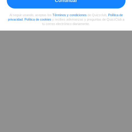
Continuar
Al seguir usando, aceptas los
Términos y condiciones
de Quizzclub,
Política de
privacidad
,
Política de cookies
y recibes adivinanzas y preguntas de QuizzClub a
tu correo electrónico diariamente.