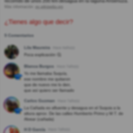
recorrido de unos 200 km desagua en la laguna Ansenuza.
Más información:
es.wikipedia.org
¿Tienes algo que decir?
5 Comentarios
Lila Maureira
Hace 4año(s)
Poca explicación 🤔
Blanca Burgos
Hace 7año(s)
Yo me llamaba Suquía,
ese nombre me quitaron
que de nuevo me lo den,
que así quiero ser llamado
Carlos Guzman
Hace 7año(s)
La Cañada es afluente y desagua en el Suquia a la
altura aprox. De las calles Humberto Primo y M.T. de
Alvear (cañada)
H D García
Hace 7año(s)