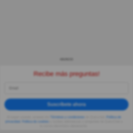
ANUNCIO
Recibe más preguntas!
Suscríbete ahora
Al seguir usando, aceptas los
Términos y condiciones
de Quizzclub,
Política de
privacidad
,
Política de cookies
y recibes adivinanzas y preguntas de QuizzClub a
tu correo electrónico diariamente.