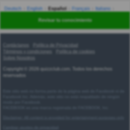
Deutsch
English
Español
Français
Italiano
Nederlands
Polski
Português
Svenska
Türkçe
Revisar tu conocimiento
Русский
Українська
हिन्दी
한국어
汉语
漢語
Contáctanos
Política de Privacidad
Términos y condiciones
Política de cookies
Sobre Nosotros
Copyright © 2026 quizzclub.com. Todos los derechos
reservados
Este sitio web no forma parte de la página web de Facebook ni de
Facebook Inc. Además, este sitio no está respaldado de ningún
modo por Facebook.
FACEBOOK es una marca registrada de FACEBOOK, Inc.
Disclaimer: All content is provided for entertainment purposes only
Cambiar ajustes de privacidad