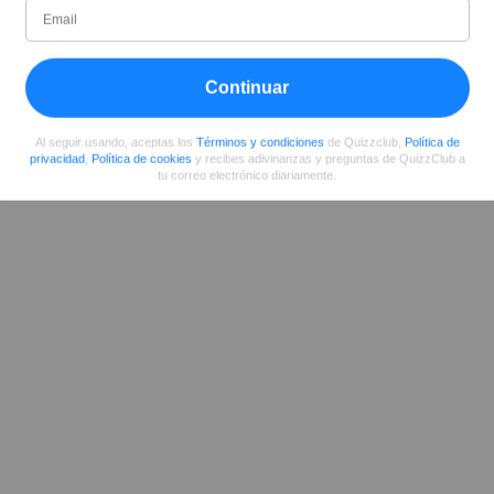
Desde
Nivel
Puntuación
Preguntas
02/2016
73
198260
339
Continuar
Compartir
en Facebook
Al seguir usando, aceptas los
Términos y condiciones
de Quizzclub,
Política de
privacidad
,
Política de cookies
y recibes adivinanzas y preguntas de QuizzClub a
tu correo electrónico diariamente.