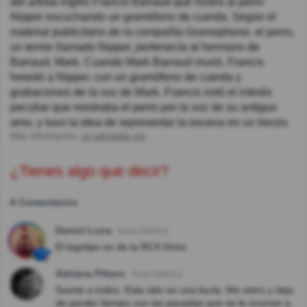
del artista inglés Francis Barraud que ilustra al perro
Nipper escuchando un gramófono de cuerda. Según el
material publicitario de la compañía Gramophone, el perro,
un terrier llamado Nipper, pertenecía al hermano de
Barraud, Mark. Cuando Mark Barraud murió, Francis
heredó a Nipper, con un gramófono de cuerda y
grabaciones de la voz de Mark. Francis notó el interés
peculiar que mostraba el perro por la voz de su antiguo
amo, y tuvo la idea de representar la escena en un lienzo.
Más información:
en.wikipedia.org
¿Tienes algo que decir?
6 Comentarios
Daniel Luna
Hace 8año(s)
El logotipo es de la RCA Victor
Adriana Pittaro
Hace 8año(s)
Suerte a todos. Este sitio es una burla. Me retiro y dejo
de perder tiempo con las pavadas que se le ocurren a