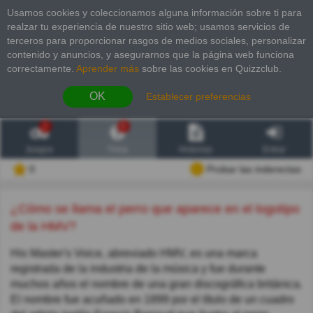
Usamos cookies y coleccionamos alguna información sobre ti para
realzar tu experiencia de nuestro sitio web; usamos servicios de
terceros para proporcionar rasgos de medios sociales, personalizar
contenido y anuncios, y asegurarnos que la página web funciona
correctamente.
Aprender más
sobre las cookies en Quizzclub.
OK
Establecer preferencias
2
6
Juegos
Trivia
Historias
Entrar
0
Probar las inderectas
¿Cómo se llama el perro que aparece en el logotipo
de la HMV?
His Master's Voice, abreviado HMV, es una marca
registrada de la industria de la música y fue durante
muchos años el nombre de una gran discográfica británica.
El nombre fue acuñado en 1899 por el título de un cuadro