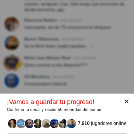
nuestra "amiguita" Lisa. Solo tengo que encontrar de
donde borrarme, jaja.
Eleonora Bolton
Hace 8año(s)
Interesante, los de 70 conocemos la disquera
Byron Villanueva
Hace 9año(s)
De la RCA Victor (radio) tambien.... !
Mario Ivan Breton Real
Hace 9año(s)
Quien conoce a esa disquera???
Gil Mendoza
Hace 9año(s)
Conmovedora historia!
✕
¡Vamos a guardar tu progreso!
Autor:
Confirma tu email y recibe 50 monedas del bonus
Lisa Lucero Shapiro
7.610
jugadores online
Escritor