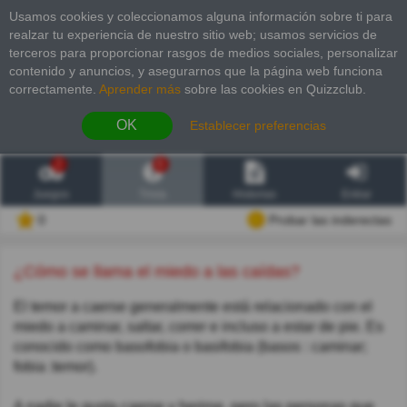
Usamos cookies y coleccionamos alguna información sobre ti para
realzar tu experiencia de nuestro sitio web; usamos servicios de
terceros para proporcionar rasgos de medios sociales, personalizar
contenido y anuncios, y asegurarnos que la página web funciona
correctamente.
Aprender más
sobre las cookies en Quizzclub.
OK
Establecer preferencias
2
6
Juegos
Trivia
Historias
Entrar
0
Probar las inderectas
¿Cómo se llama el miedo a las caídas?
El temor a caerse generalmente está relacionado con el
miedo a caminar, saltar, correr e incluso a estar de pie. Es
conocido como basofobia o basifobia (basos : caminar;
fobia :temor).
A nadie le gusta caerse y herirse, pero las personas que