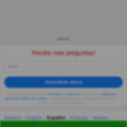
ANUNCIO
Recibe más preguntas!
Suscríbete ahora
Al seguir usando, aceptas los
Términos y condiciones
de Quizzclub,
Política de
privacidad
,
Política de cookies
y recibes adivinanzas y preguntas de QuizzClub a
tu correo electrónico diariamente.
Deutsch
English
Español
Français
Italiano
Nederlands
Polski
Português
Svenska
Türkçe