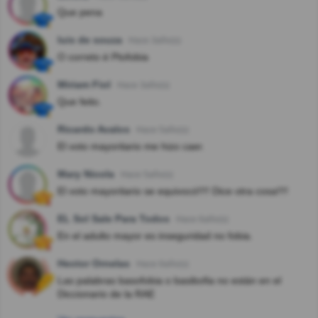
Que pena
luis de souza
Hace 3año(s)
O correto é Ptofobia
Miriam Fiol
Hace 3año(s)
Que feito.
Ricardo Avalos
Hace 5año(s)
El voto mayoritario me hizo caer.
Mary Nicola
Hace 5año(s)
El voto mayoritario se equivocó!!!! Dice otra cosa!!!!
EL Sol Sale Para Todos
Hace 6año(s)
En el adulto mayor es inseguridad no fobia.
Hector Ornelas
Hace 6año(s)
Las palabras basofobia o basibofia no están en el
Diccionario de la RAE