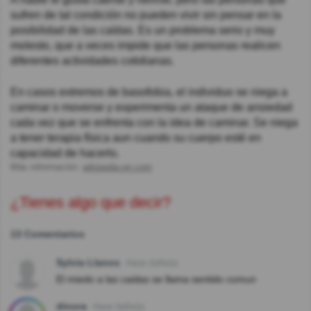
sufren de tal condición no pueden vivir sin pensar en la
posibilidad de las caídas. Es un problema serio y muy
molesto, que a veces impide que las personas realicen
diferentes actividades cotidianas.
En casos extremos de basofobia, el individuo se niega a
caminar o moverse y experimenta un ataque de ansiedad
cada vez que se enfrenta con la idea de caminar. Se niega
a tener terapia física aun cuando su cuerpo esté en
capacidad de hacerlo.
Más información:
wikipedia.en.com
¿Tienes algo que decir?
13 Comentarios
Sylvia Llanos
Hace 2año(s)
El miedo a las caidas se llama sentido comun
dinora
Hace 3año(s)