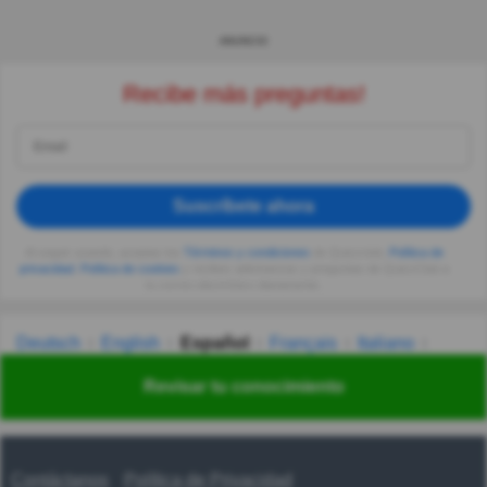
ANUNCIO
Recibe más preguntas!
Suscríbete ahora
Al seguir usando, aceptas los
Términos y condiciones
de Quizzclub,
Política de
privacidad
,
Política de cookies
y recibes adivinanzas y preguntas de QuizzClub a
tu correo electrónico diariamente.
Deutsch
English
Español
Français
Italiano
Nederlands
Polski
Português
Svenska
Türkçe
Revisar tu conocimiento
Русский
Українська
हिन्दी
한국어
汉语
漢語
Contáctanos
Política de Privacidad