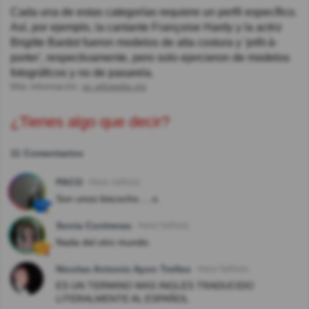
Cada una de estas categorías requiere un perfil específico.
Así, por ejemplo, la cantante Françoise Hardy y la actriz
Brigitte Bardot fueron modelos de alta costura y 'prêt-à-
porter', respectivamente, pero solo ejercieron de modelos
fotográficos y no de pasarela.
Más información:
es.wikipedia.org
¿Tienes algo que decir?
11 Comentarios
PACO
Hace 1año(s)
Son unos biscocho.....s.
Sonia Contreras
Hace 5año(s)
Nada del otro mundo.
Nicolas Antonio Ayon Trelles
Hace 5año(s)
ES UN TERMINO MAS INGLES TRADUCIDO
LITERALMENTE AL ESPAÑOL