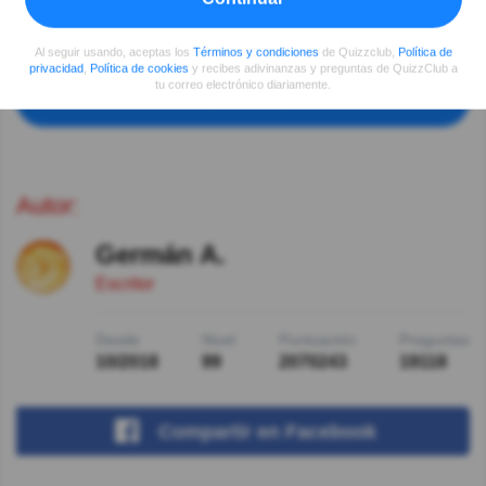
Cuanta sapiencia... que nivel cultural estamos
alcanzando🙇‍♀️
Al seguir usando, aceptas los
Términos y condiciones
de Quizzclub,
Política de
privacidad
,
Política de cookies
y recibes adivinanzas y preguntas de QuizzClub a
tu correo electrónico diariamente.
Ver más comentarios
Autor:
Germán A.
Escritor
Desde
Nivel
Puntuación
Preguntas
10/2018
99
2070243
19118
Compartir
en Facebook