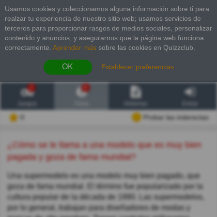
Usamos cookies y coleccionamos alguna información sobre ti para
realzar tu experiencia de nuestro sitio web; usamos servicios de
terceros para proporcionar rasgos de medios sociales, personalizar
contenido y anuncios, y asegurarnos que la página web funciona
correctamente.
Aprender más
sobre las cookies en Quizzclub.
OK
Establecer preferencias
2
6
Juegos
Trivia
Historias
Entrar
0
Probar las inderectas
¿Cómo se le llama a una modelo que es muy bien
pagada y goza de fama mundial?
Una supermodelo es una modelo muy bien pagado, que
goza de fama mundial. El término fue popularizado por la
cultura popular de la década de 1990. Las supermodelos,
por lo general, trabajan para diseñadores de modas y