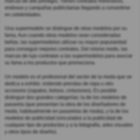
marcas de alto prestigio. Tienen contratos millonarios,
endosos y campañas publicitarias llegando a convertirse
en celebridades.
Una supermodelo se distingue de otras modelos por su
fama. Aun cuando otras modelos sean consideradas
bellas, las supermodelos utilizan su mayor popularidad
para conseguir mejores contratos. Del mismo modo, las
marcas de lujo contratan a las supermodelos para asociar
su fama a los productos que promociona.
Un modelo es el profesional del sector de la moda que se
dedica a exhibir, vistiendo prendas de ropa u otro
accesorio (zapatos, bolsos, cinturones). Es posible
distinguir dos grandes categorías: la de los modelos de
pasarela (que presentan la obra de los diseñadores de
moda, habitualmente en pasarelas de moda), y la de los
modelos de publicidad (vinculados a la publicidad de
cualquier tipo de productos y a la fotografía, artes visuales
y otros tipos de diseño).