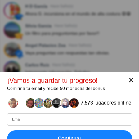
H D García
Hace 5año(s)
Ahora G. incursiona en el mundo de alta costura 😄😁
Silvia Garcia
Hace 5año(s)
Un filtro para preguntontas por favor!!
Angel Palacios Zea
Hace 5año(s)
Vaya preguntas con respuestas tan obvias.
Carlos Ruiz
Hace 5año(s)
Interesante información. Saludos
✕
¡Vamos a guardar tu progreso!
Karmen Jacinta Rodriguez
Hace 5año(s)
Confirma tu email y recibe 50 monedas del bonus
Esa pregunta ofende mi inteligencia. Feliz Navidad
Germán A
7.573
jugadores online
Ver respuestas
Felipe Hernández Hernández
Hace 5año(s)
Se les llama top model. Pregunta simple. Saludos.
Continuar
Paula Fernandez B. Landaburu
Hace 5año(s)