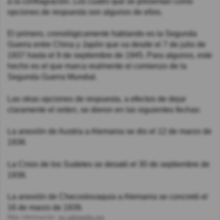
a la conflagración. Los cuatro que se presentan como
opciones de respuesta son algunos de ellos.
El primero, cronológicamente hablando es la Segunda
Guerra entre China y Japón que va desde el 7 de julio de
1937 hasta el 9 de septiembre de 1945. Para algunos, este
hecho es el que marca realmente el comienzo de la
Segunda Guerra Mundial.
Las otras opciones de respuesta, a efectos de dejar
claramente el orden, se dieron en las siguientes fechas:
La anexión de Austria a Alemania se dio el 12 de marzo de
1938.
La Crisis de los Sudetes se desató el 30 de septiembre de
1938.
La anexión de Checoslovaquia a Alemania se concretó el
16 de marzo de 1939.
Más información:
es.wikipedia.org