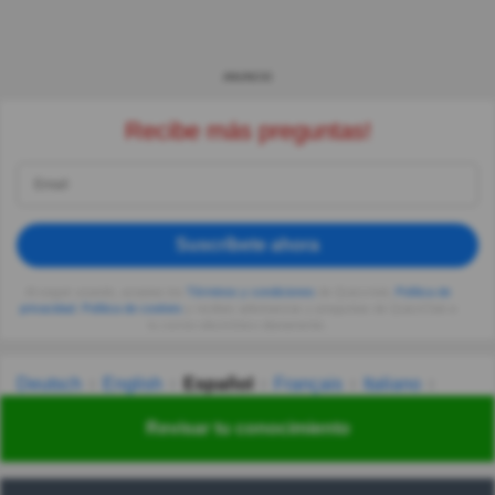
ANUNCIO
Recibe más preguntas!
Suscríbete ahora
Al seguir usando, aceptas los
Términos y condiciones
de Quizzclub,
Política de
privacidad
,
Política de cookies
y recibes adivinanzas y preguntas de QuizzClub a
tu correo electrónico diariamente.
Deutsch
English
Español
Français
Italiano
Nederlands
Polski
Português
Svenska
Türkçe
Revisar tu conocimiento
Русский
Українська
हिन्दी
한국어
汉语
漢語