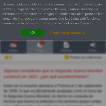
Usamos cookies y coleccionamos alguna información sobre ti para
realzar tu experiencia de nuestro sitio web; usamos servicios de
terceros para proporcionar rasgos de medios sociales, personalizar
contenido y anuncios, y asegurarnos que la página web funciona
correctamente.
Aprender más
sobre las cookies en Quizzclub.
OK
Establecer preferencias
2
6
Juegos
Trivia
Historias
Entrar
0
Probar las inderectas
Algunos consideran que la Segunda Guerra Mundial
comenzó en 1937, ¿por qué acontecimiento?
Antes de la invasión alemana a Polonia el 1 de septiembre
de 1939, lo que es oficialmente aceptado como el inicio de
la Segunda Guerra Mundial, se dieron un conjunto de
hechos que fueron la antesala o los primeros pasos rumbo