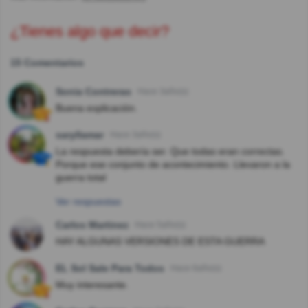
¿Tienes algo que decir?
15 Comentarios
Sonia Contreras
Hace 3año(s)
Buena explicación.
saryllamar
Hace 3año(s)
La respuesta debería ser. Que todas eran correctas.
Porque ese conjunto de acontecimiento. Llevaron a la
guerra total
Ver respuestas
Carlos Martinez
Hace 5año(s)
HAY ALGUNAS VERSIONES DE ESTA GUERRA
EL Sol Sale Para Todos
Hace 6año(s)
Muy interesante.