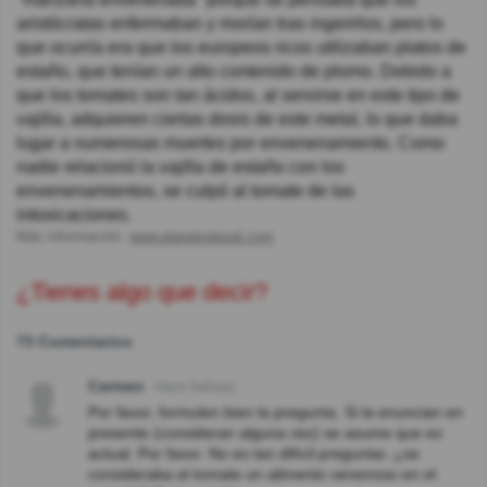
aristócratas enfermaban y morían tras ingerirlos, pero lo
que ocurría era que los europeos ricos utilizaban platos de
estaño, que tenían un alto contenido de plomo. Debido a
que los tomates son tan ácidos, al servirse en este tipo de
vajilla, adquieren ciertas dosis de este metal, lo que daba
lugar a numerosas muertes por envenenamiento. Como
nadie relacionó la vajilla de estaño con los
envenenamientos, se culpó al tomate de las
intoxicaciones.
Más información:
www.planetnatural.com
¿Tienes algo que decir?
73 Comentarios
Carmen
Hace 5año(s)
Por favor, formulen bien la pregunta. Si la enuncian en
presente (consideran alguna vez) se asume que es
actual. Por favor. No es tan difícil preguntar, ¿se
consideraba el tomate un alimento venenoso en el