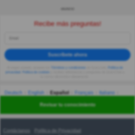
ANUNCIO
Recibe más preguntas!
Suscríbete ahora
Al seguir usando, aceptas los
Términos y condiciones
de Quizzclub,
Política de
privacidad
,
Política de cookies
y recibes adivinanzas y preguntas de QuizzClub a
tu correo electrónico diariamente.
Deutsch
English
Español
Français
Italiano
Nederlands
Polski
Português
Svenska
Türkçe
Revisar tu conocimiento
Русский
Українська
हिन्दी
한국어
汉语
漢語
Contáctanos
Política de Privacidad