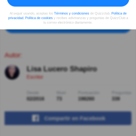
Ver respuestas
Al seguir usando, aceptas los
Términos y condiciones
de Quizzclub,
Política de
privacidad
,
Política de cookies
y recibes adivinanzas y preguntas de QuizzClub a
tu correo electrónico diariamente.
Ver más comentarios
Autor:
Lisa Lucero Shapiro
Escritor
Desde
Nivel
Puntuación
Preguntas
02/2016
73
198260
339
Compartir
en Facebook