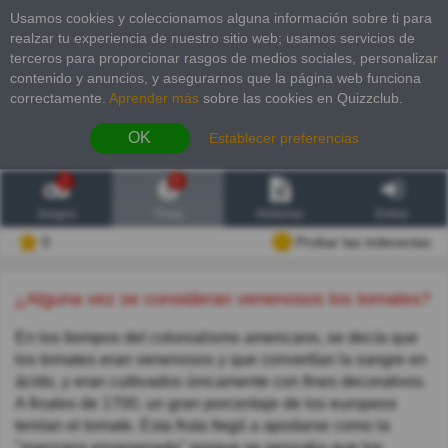
Usamos cookies y coleccionamos alguna información sobre ti para
realzar tu experiencia de nuestro sitio web; usamos servicios de
terceros para proporcionar rasgos de medios sociales, personalizar
contenido y anuncios, y asegurarnos que la página web funciona
correctamente.
Aprender más
sobre las cookies en Quizzclub.
OK
Establecer preferencias
2
6
Juegos
Trivia
Historias
Entrar
0
Probar las inderectas
¿Alguna vez se consideran venenosos los tomates?
En los tiempos del colonialismo americano, se decía que
los tomates eran venenosos y que convertían la sangre en
ácido, y eran cultivados únicamente con fines decorativos.
A finales de 1700, un gran porcentaje de los europeos
temían el tomate. Esta fruta llegó a apodarse como la
"manzana envenenada" porque se pensaba que los