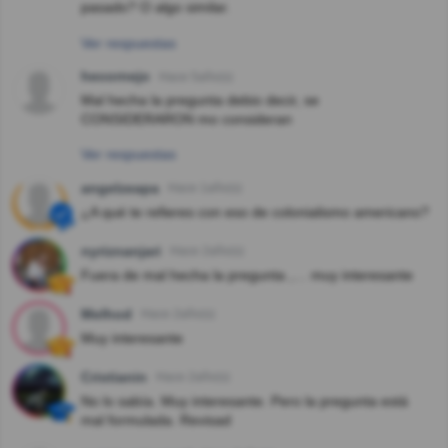
pasado? O algo similar.
Ver respuestas
hecornejo
Hace 5año(s)
Mal hecha la pregunta debio decir, se
CONSIDERARON mo consideran
Ver respuestas
angelzeapa
Hace 1año(s)
¿A qué te refieres con eso de colonialismo americano?
nyriznanjari
Hace 2año(s)
Fuera de mal hecha la pregunta ,… muy interesante
Melhod
Hace 2año(s)
Muy interesante
Cristianin
Hace 2año(s)
No lo sabía. Muy interesante. Pero la pregunta está
mal formulada. Revisad