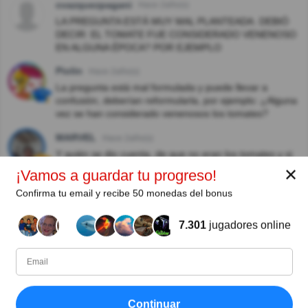
cvazquezpagani
Hace 2año(s)
LA PREGUNTA ESTÁ MUY MAL PLANTEADA. DEBIÓ
DECIR: EL TOMATE FUE CONSIDERADO VENENOSO
EN ALGUNA ÉPOCA? POR EJEMPLO
Piolin
Hace 2año(s)
La pregunta está mal formulada y puede llevar a
confusión, deberían reformularla, por ejemplo: ¿Alguna
vez se han considerado venenosos los tomates?
MARVEL
Hace 2año(s)
Y quién se dio cuenta, de que no eran los tomates y si
la vasija
✕
¡Vamos a guardar tu progreso!
Sunem
Hace 3año(s)
Confirma tu email y recibe 50 monedas del bonus
Que entienden por consideran?
7.301
jugadores online
RPO
Hace 3año(s)
Pregunta mal planteada, pero el tema es interesante
Rex Ochoa
Hace 3año(s)
Y los europeos que se creen los inventores del agua
Continuar
tibia.