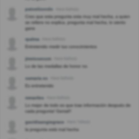
patoelizondo
Hace 6año(s)
Creo que esta pregunta esta muy mal hecha, a quien
se refiere no explica, pregunta mal hecha, lo siento
gane
rpalma
Hace 6año(s)
Entretenido medir tus conocimientos
jtmriosecom
Hace 6año(s)
Lo de las medallas de honor no.
samaria es
Hace 6año(s)
Es entretenido
mmariles
Hace 6año(s)
Lo mejor de todo es que trae información después de
cada pregunta! Genial!!
gavidiaangiegrace
Hace 7año(s)
la pregunta está mal hecha