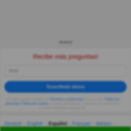
ANUNCIO
Recibe más preguntas!
Suscríbete ahora
Al seguir usando, aceptas los
Términos y condiciones
de Quizzclub,
Política de
privacidad
,
Política de cookies
y recibes adivinanzas y preguntas de QuizzClub a
tu correo electrónico diariamente.
Deutsch
English
Español
Français
Italiano
Nederlands
Polski
Português
Svenska
Türkçe