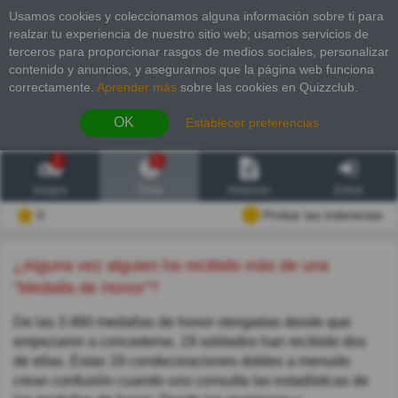
Usamos cookies y coleccionamos alguna información sobre ti para
realzar tu experiencia de nuestro sitio web; usamos servicios de
terceros para proporcionar rasgos de medios sociales, personalizar
contenido y anuncios, y asegurarnos que la página web funciona
correctamente.
Aprender más
sobre las cookies en Quizzclub.
OK
Establecer preferencias
2
6
Juegos
Trivia
Historias
Entrar
0
Probar las inderectas
¿Alguna vez alguien ha recibido más de una
"Medalla de Honor"?
De las 3.460 medallas de honor otorgadas desde que
empezaron a concederse, 19 soldados han recibido dos
de ellas. Estas 19 condecoraciones dobles a menudo
crean confusión cuando uno consulta las estadísticas de