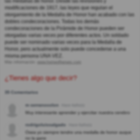
las medallas de honor. Desde las revisiones y
modificaciones de 1917, las leyes que regulan el
otorgamiento de la Medalla de Honor han acabado con las
dobles condecoraciones. Todas los demás
condecoraciones de la Pirámide de Honor pueden ser
otorgadas varias veces por diferentes actos. Un soldado
puede ser nominado varias veces para la Medalla de
Honor, pero actualmente solo puede concederse a una
misma persona UNA VEZ.
Más información:
www.homeofheroes.com
¿Tienes algo que decir?
35 Comentarios
m serranocolon
Hace 4año(s)
Muy interesante aprender y ejercitar nuestra cerebro
rodrigoluissalgado
Hace 6año(s)
Osea yo siempre tendre una medalla de honor auque
no la gane