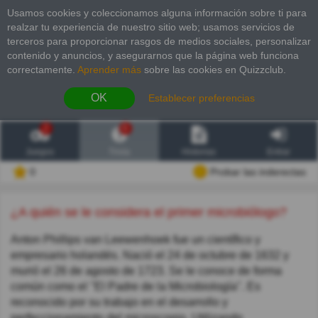
Usamos cookies y coleccionamos alguna información sobre ti para
realzar tu experiencia de nuestro sitio web; usamos servicios de
terceros para proporcionar rasgos de medios sociales, personalizar
contenido y anuncios, y asegurarnos que la página web funciona
correctamente.
Aprender más
sobre las cookies en Quizzclub.
OK
Establecer preferencias
2
6
Juegos
Trivia
Historias
Entrar
0
Probar las inderectas
¿A quién se le considera el primer microbiólogo?
Anton Phillips van Leewenhoek fue un científico y
empresario holandés. Nació el 24 de octubre de 1632 y
murió el 26 de agosto de 1723. Se le conoce de forma
común como el "El Padre de la Microbiología". Es
reconocido por su trabajo en el desarrollo y
perfeccionamiento del microscopio. Utilizando