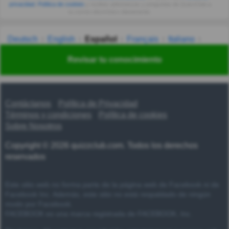
privacidad
,
Política de cookies
y recibes adivinanzas y preguntas de QuizzClub a
tu correo electrónico diariamente.
Deutsch
English
Español
Français
Italiano
Nederlands
Polski
Português
Svenska
Türkçe
Revisar tu conocimiento
Русский
Українська
हिन्दी
한국어
汉语
漢語
Contáctanos
Política de Privacidad
Términos y condiciones
Política de cookies
Sobre Nosotros
Copyright © 2026 quizzclub.com. Todos los derechos
reservados
Este sitio web no forma parte de la página web de Facebook ni de
Facebook Inc. Además, este sitio no está respaldado de ningún
modo por Facebook.
FACEBOOK es una marca registrada de FACEBOOK, Inc.