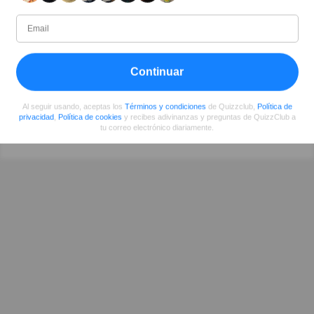
Escritor
Desde
Nivel
Puntuación
Preguntas
07/2017
99
9513599
167
Continuar
Al seguir usando, aceptas los
Términos y condiciones
de Quizzclub,
Política de
Compartir
en Facebook
privacidad
,
Política de cookies
y recibes adivinanzas y preguntas de QuizzClub a
tu correo electrónico diariamente.