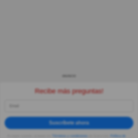
ANUNCIO
Recibe más preguntas!
Suscríbete ahora
Al seguir usando, aceptas los
Términos y condiciones
de Quizzclub,
Política de