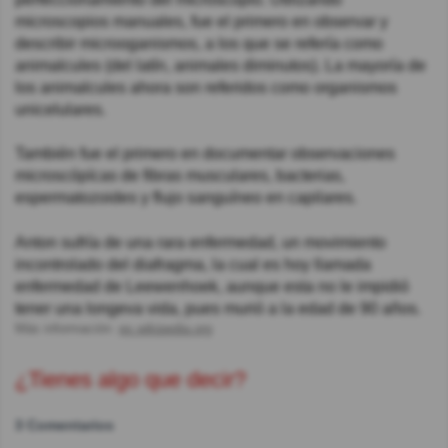
microscopios manuales, fue el primero en observar y
describir microoganismos, a los que se refería como
animalcules (del latín, animales diminutos). La mayoría de
los animalcules ahora son referidos como organismos
unicelulares.
También fue el primero en documentar observaciones
microscópícas de fibras musculares, bacterias,
espermatozoides y flujo sanguíneo en capilares.
Anton sufría de una rara enfermedad, un movimiento
incontrolado del diafragma, la cual es hoy llamada
enfermedad de Leewenhoek, aunque esta no le impidió
tener una longeva vida, pues murió a la edad de 90 años.
Más información:
es.wikipedia.org
¿Tienes algo que decir?
3 Comentarios