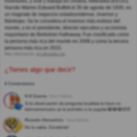
inversores, y vive y trabaja en Omaha, Nebraska (EEUU).
Nacido Warren Edward Buffett el 30 de agosto de 1930, es
un magnate de negocios estadounidense, inversor y
filántropo. Se le considera el inversor más exitoso del
mundo, y es el presidente, director ejecutivo y accionista
mayoritario de Berkshire Hathaway. Fue clasificado como
la persona más rica del mundo en 2008 y como la tercera
persona más rica en 2015.
Más información:
en.wikipedia.org
¿Tienes algo que decir?
6 Comentarios
H D García
Hace 7año(s)
Si la observación de pregunta localista la hace un
latinoamericano se le prenden a la yugular😂😂😂🤣🤣
Ricardo Hanashiro
Hace 8año(s)
No lo sabia. Excelente!