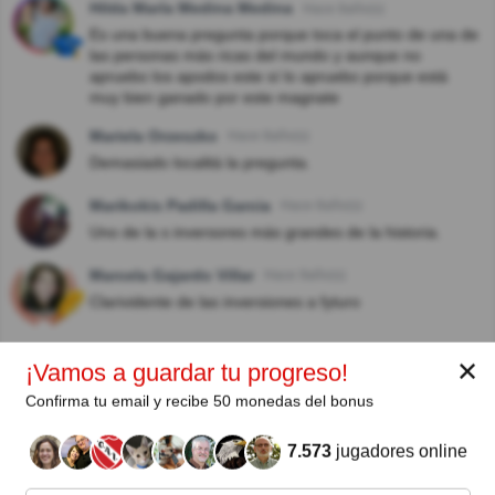
Hilda María Medina Medina
Hace 8año(s)
Es una buena pregunta porque toca el punto de una de
las personas más ricas del mundo y aunque no
apruebo los apodos este sí lo apruebo porque está
muy bien ganado por este magnate
Mariela Orzeszko
Hace 8año(s)
Demasiado località la pregunta.
Marikokis Padilla Garcia
Hace 8año(s)
Uno de la s inversores más grandes de la historia.
Marcela Gajardo Villar
Hace 9año(s)
Clarividente de las inversiones a fyturo
✕
¡Vamos a guardar tu progreso!
Autor:
Confirma tu email y recibe 50 monedas del bonus
Lisa Lucero Shapiro
7.573
jugadores online
Escritor