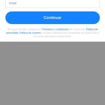
Desde
Nivel
Puntuación
Preguntas
02/2016
73
198260
339
Continuar
Compartir
en Facebook
Al seguir usando, aceptas los
Términos y condiciones
de Quizzclub,
Política de
privacidad
,
Política de cookies
y recibes adivinanzas y preguntas de QuizzClub a
tu correo electrónico diariamente.