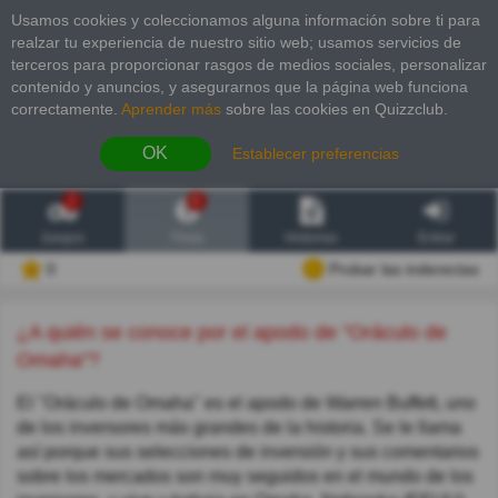
Usamos cookies y coleccionamos alguna información sobre ti para
realzar tu experiencia de nuestro sitio web; usamos servicios de
terceros para proporcionar rasgos de medios sociales, personalizar
contenido y anuncios, y asegurarnos que la página web funciona
correctamente.
Aprender más
sobre las cookies en Quizzclub.
OK
Establecer preferencias
2
6
Juegos
Trivia
Historias
Entrar
0
Probar las inderectas
¿A quién se conoce por el apodo de "Oráculo de
Omaha"?
El "Oráculo de Omaha" es el apodo de Warren Buffett, uno
de los inversores más grandes de la historia. Se le llama
así porque sus selecciones de inversión y sus comentarios
sobre los mercados son muy seguidos en el mundo de los