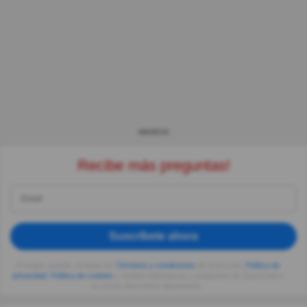
ANUNCIO
Recibe más preguntas!
Suscríbete ahora
Al seguir usando, aceptas los
Términos y condiciones
de Quizzclub,
Política de
privacidad
,
Política de cookies
y recibes adivinanzas y preguntas de QuizzClub a
tu correo electrónico diariamente.