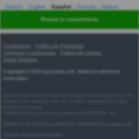
Deutsch
English
Español
Français
Italiano
Nederlands
Polski
Português
Svenska
Türkçe
Revisar tu conocimiento
Русский
Українська
हिन्दी
한국어
汉语
漢語
Contáctanos
Política de Privacidad
Términos y condiciones
Política de cookies
Sobre Nosotros
Copyright © 2026 quizzclub.com. Todos los derechos
reservados
Este sitio web no forma parte de la página web de Facebook ni de
Facebook Inc. Además, este sitio no está respaldado de ningún
modo por Facebook.
FACEBOOK es una marca registrada de FACEBOOK, Inc.
Disclaimer: All content is provided for entertainment purposes only
Cambiar ajustes de privacidad