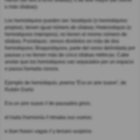
o más sílabas).
Los hemistiquios pueden ser: Isostiquio (o hemistiquios
propios), tienen igual número de sílabas; Heterostiquio (o
hemistiquios impropios), no tienen el mismo número de
sílabas; Puristiquio, versos divididos en más de dos
hemistiquios; Braquistiquios, parte del verso delimitada por
pausas y no tienen más de cinco sílabas métricas. Cabe
anotar que los hemistiquios van separados por un espacio
o pausa llamada cesura.
Ejemplo de hemistiquio, poema “Era un aire suave”, de
Rubén Darío:
Era un aire suave // de pausados giros;
el hada Harmonía // ritmaba sus vuelos;
e iban frases vagas // y tenues suspiros