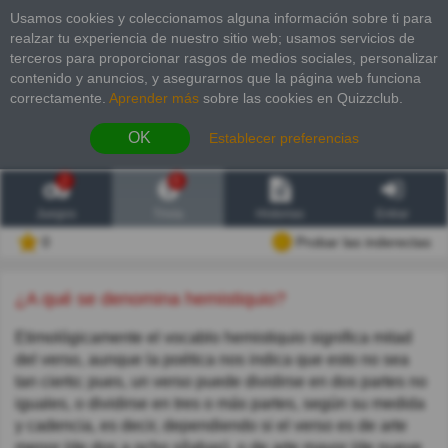
Usamos cookies y coleccionamos alguna información sobre ti para
realzar tu experiencia de nuestro sitio web; usamos servicios de
terceros para proporcionar rasgos de medios sociales, personalizar
contenido y anuncios, y asegurarnos que la página web funciona
correctamente.
Aprender más
sobre las cookies en Quizzclub.
OK
Establecer preferencias
2
6
Juegos
Trivia
Historias
Entrar
0
Probar las inderectas
¿A qué se denomina hemistiquio?
Etimológicamente el vocablo hemistiquio significa mitad
del verso, aunque la poética nos indica que esto no sea
tan cierto; pues, un verso puede dividirse en dos partes no
iguales, o dividirse en tres o más partes, según su medida
y cadencia, es decir, dependiendo si el verso es de arte
menor (de dos a ocho sílabas), o de arte mayor (de nueve