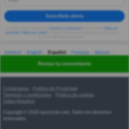
Suscríbete ahora
Al seguir usando, aceptas los
Términos y condiciones
de Quizzclub,
Política de
privacidad
,
Política de cookies
y recibes adivinanzas y preguntas de QuizzClub a
tu correo electrónico diariamente.
Deutsch
English
Español
Français
Italiano
Nederlands
Polski
Português
Svenska
Türkçe
Revisar tu conocimiento
Русский
Українська
हिन्दी
한국어
汉语
漢語
Contáctanos
Política de Privacidad
Términos y condiciones
Política de cookies
Sobre Nosotros
Copyright © 2026 quizzclub.com. Todos los derechos
reservados