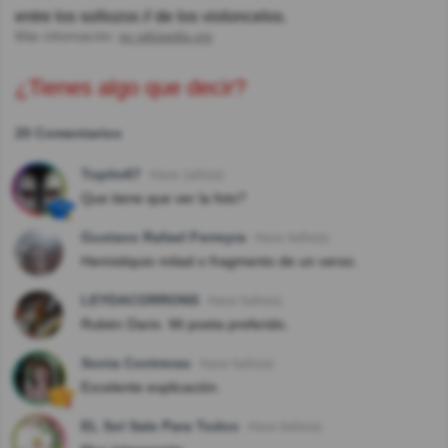
entre los sollozos // de los violoncelos.
Más información:
es.wikipedia.org
¿Tienes algo que decir?
20 Comentarios
Topito67
Hace 1año(s)
Que tiene que ver la foto?
Gustavo Rafael Ferreyra
Hace 4año(s)
Hemistiquio mitad o fragmento de un verso.
LEYDACORRONS
Hace 5año(s)
Rubén Dario. Mi poeta preferido.
Sonia Contreras
Hace 5año(s)
Excelente explicación.
EL Sol Sale Para Todos
Hace 6año(s)