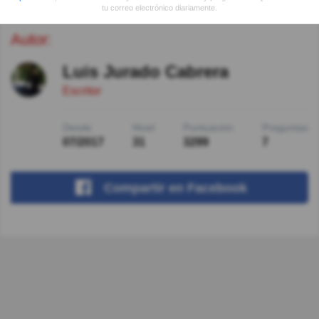
tu correo electrónico diariamente.
Autor:
Luis Jurado Cabrera
Escritor
Desde
Nivel
Puntuación
Preguntas
07/2017
31
3299
7
Compartir
en Facebook