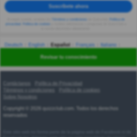
Suscríbete ahora
Al seguir usando, aceptas los
Términos y condiciones
de Quizzclub,
Política de
privacidad
,
Política de cookies
y recibes adivinanzas y preguntas de QuizzClub a
tu correo electrónico diariamente.
Deutsch
English
Español
Français
Italiano
Nederlands
Polski
Português
Svenska
Türkçe
Revisar tu conocimiento
Русский
Українська
हिन्दी
한국어
汉语
漢語
Contáctanos
Política de Privacidad
Términos y condiciones
Política de cookies
Sobre Nosotros
Copyright © 2026 quizzclub.com. Todos los derechos
reservados
Este sitio web no forma parte de la página web de Facebook ni de