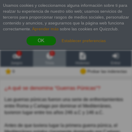
Usamos cookies y coleccionamos alguna información sobre ti para
realzar tu experiencia de nuestro sitio web; usamos servicios de
terceros para proporcionar rasgos de medios sociales, personalizar
contenido y anuncios, y asegurarnos que la página web funciona
correctamente.
Aprender más
sobre las cookies en Quizzclub.
OK
Establecer preferencias
2
6
Juegos
Trivia
Historias
Entrar
0
Probar las inderectas
¿A qué se denomina "Guerras Púnicas"?
Las guerras púnicas fueron una serie de enfrentamientos
entre Roma y Cartago por dominar el Mediterráneo,
tuvieron lugar entre los años 246 a.C y 146 a.C.
Antes de que tuviera lugar la primera guerra púnica, el
Mediterráneo estaba claramente dominado por Cartago,