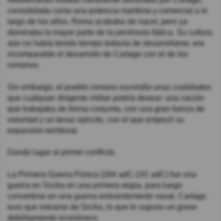
consolidada como una potencia marítima y comercial a lo
largo de los años. Roma acababa de nacer, pero ya
dominaba la mayor parte de la península Itálica. Su cultura
aún no había tenido tiempo todavía de desarrollarse, era
incomparable el desarrollo de Cartago con el de los
romanos.
Sin embargo, el pueblo romano escondía unas cualidades
que cualquier dirigente militar podría desear: una nación
que trabajaba de forma conjunta, con una gran fuerza de
voluntad y un tenaz ejército, con el que empezó su
expansión territorial.
Dando lugar al primer conflicto.
La Primera Guerra Púnica (264 adC-241 adC) fue una
guerra en Sicilia en una primera etapa, para luego
convertirse en una guerra eminentemente naval. Cartago
tuvo que retirarse de Sicilia, lo que le supuso un grave
debilitamiento económico.