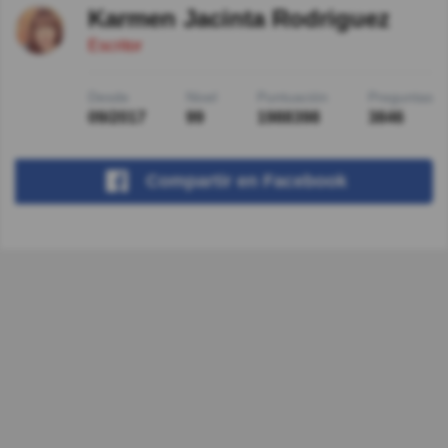
Karmen Jacinta Rodriguez
Escritor
Desde
Nivel
Puntuación
Preguntas
09/2017
99
1988398
3846
Compartir
en Facebook