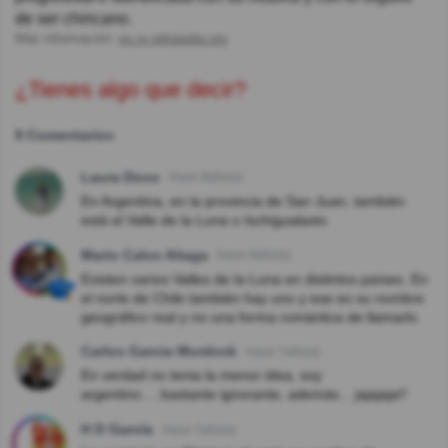
de ser chiricano.
Más información:
es.m.wikipedia.org
¿Tienes algo que decir?
9 Comentarios
Laura Dovo
Hace 8año(s)
En Argentina, en la provincia de San Juan, también
está el Valle de la Luna o Ischigualasto
Mario Calvo Aliaga
Hace 8año(s)
Existen varios Valles de la Luna en distintos países. En
el norte de Chile también hay uno y ese es su nombre
geográfico real y no una forma romántica de llamarlo.
Carlos Garcia Murdock
Hace 7año(s)
En verdad no tenia la menor idea, soy
argentino.....bastante ignorante, además... jajajaja!!
H D García
Hace 7año(s)