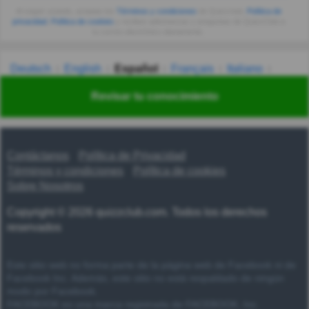
Al seguir usando, aceptas los
Términos y condiciones
de Quizzclub,
Política de
privacidad
,
Política de cookies
y recibes adivinanzas y preguntas de QuizzClub a
tu correo electrónico diariamente.
Deutsch
English
Español
Français
Italiano
Nederlands
Polski
Português
Svenska
Türkçe
Revisar tu conocimiento
Русский
Українська
हिन्दी
한국어
汉语
漢語
Contáctanos
Política de Privacidad
Términos y condiciones
Política de cookies
Sobre Nosotros
Copyright © 2026 quizzclub.com. Todos los derechos
reservados
Este sitio web no forma parte de la página web de Facebook ni de
Facebook Inc. Además, este sitio no está respaldado de ningún
modo por Facebook.
FACEBOOK es una marca registrada de FACEBOOK, Inc.