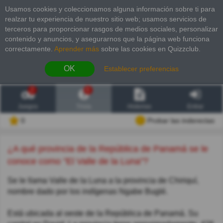
Usamos cookies y coleccionamos alguna información sobre ti para
realzar tu experiencia de nuestro sitio web; usamos servicios de
terceros para proporcionar rasgos de medios sociales, personalizar
contenido y anuncios, y asegurarnos que la página web funciona
correctamente.
Aprender más
sobre las cookies en Quizzclub.
OK
Establecer preferencias
2
6
Juegos
Trivia
Historias
Entrar
0
Probar las inderectas
¿A qué provincia de la República de Panamá se le
conoce como "El Valle de la Luna"?
Se le llama Valle de la Luna a la provincia de Chiriquí,
nombre dado por los indígenas Ngabe Buglé.
Está ubicada al oeste de la República de Panamá. Su