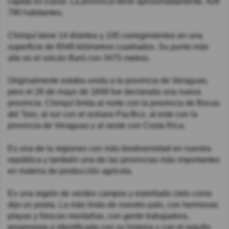
capital es David. La provincia tiene aproximadamente, 426
790 habitantes.
Chiriquí tiene 14 distritos y 100 corregimientos en una
superficie de 6548 kilómetros cuadrados. Su punto más
alto es el volcán Barú con 3475 metros.
Originalmente estaba unida a la provincia de Veraguas,
pero el 26 de mayo de 1849 fue declarada una nueva
provincia. Chiriquí limita al norte con la provincia de Bocas
del Toro, al sur con el océano Pacífico, al este con la
provincia de Veraguas y al oeste con Costa Rica.
Es una de la regiones con más biodiversidad en nuestra
república y también una de las provincias más importantes
en materia de producción agrícola.
Es una región de verdes campos y estrellado cielo como
dijo un poeta. La más linda de nuestro país, con hermosas
playas y frescas montañas, con gente trabajadora,
progresista e identificada con su historia y con el orgullo