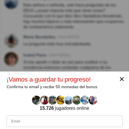
Esta señora o señorita, solo hace preguntas de los
EEUU ¿acaso importa más que otras cosas?
Concuerdo con lo que dice Vero Santelices Arredondo,
hay muchos tópicos y más interesantes que ocuparnos
de norteamérica solamente.
Maria Nondedeu
Hace 8año(s)
La pregunta está muy mal planteada.
Isabel Parra
Hace 8año(s)
Si ese apodo o titulo se usó para sustituir a su
excelencia entonces contestar cualquiera de los
nombres de los presidentes puede ser correcto
✕
¡Vamos a guardar tu progreso!
Marcela Gajardo Villar
Hace 9año(s)
Confirma tu email y recibe 50 monedas del bonus
Otra pregunta dime de Lisa Lucero Shapiro, la verdad
es que pregunta cosas curiosas, pero sin importancia,
sólo con el objeto de ganar puntos
15.726
jugadores online
Raúl Párraga
Hace 9año(s)
Vero San te felices Arredon do. Concuerdo contigo.
Evidentemente o bien hay estrechez de miras, o bien
este sitio no tiene otro intención que ser otro canal más