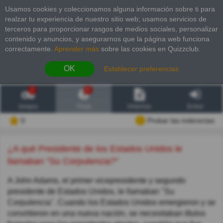
Usamos cookies y coleccionamos alguna información sobre ti para
realzar tu experiencia de nuestro sitio web; usamos servicios de
terceros para proporcionar rasgos de medios sociales, personalizar
contenido y anuncios, y asegurarnos que la página web funciona
correctamente.
Aprender más
sobre las cookies en Quizzclub.
OK
Establecer preferencias
2
6
Juegos
Trivia
Historias
Entrar
0
Probar las inderectas
¿A qué Presidente de los Estados Unidos le
llamaban "Su Corpulencia?"
A John Adams, el primer vicepresidente y segundo
presidente de Estados Unidos, le llamaban "Su
Corpulencia". Cuando los Estados Unidos emergieron y se
convirtieron en una nueva nación, se necesitaban títulos