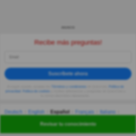
ANUNCIO
Recibe más preguntas!
Suscríbete ahora
Al seguir usando, aceptas los
Términos y condiciones
de Quizzclub,
Política de
privacidad
,
Política de cookies
y recibes adivinanzas y preguntas de QuizzClub a
tu correo electrónico diariamente.
Deutsch
English
Español
Français
Italiano
Nederlands
Polski
Português
Svenska
Türkçe
Revisar tu conocimiento
Русский
Українська
हिन्दी
한국어
汉语
漢語