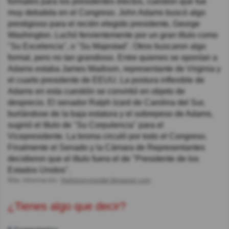
formales para los presidentes electos, cuestión que fue
muy debatida en el Congreso. John Adams buscó algo
prestigioso para el recién elegido presidente, George
Washington. Luchó fervientemente por un gran título como
"Su Excelencia", o "Su Majestad". Otros buscaron algo
formal, pero no tan grandioso. Entre quienes se oponían a
Adams estaba James Madison, representante de Virginia y
el cuarto presidente de EEUU. La postura inflexible de
Adams en esta cuestión se convirtió en objeto de
desprecio. El senador Ralph Izard de Carolina del Sur,
burlándose de la baja estatura y el sobrepeso de Adams,
sugirió el título de "Su Corpulencia" para el
Vicepresidente. La broma circuló por todo el Congreso.
Finalmente el Senado y la Cámara de Representantes
decidieron que el título fuera el de "Presidente de los
Estados Unidos".
Más información:
thehistoryinsider.blogspot.com
¿Tienes algo que decir?