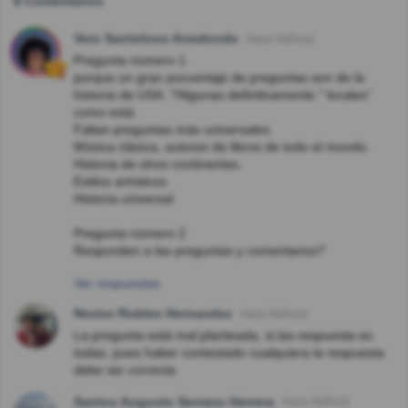
8 Comentarios
Vero Santelices Arredondo
Hace 9año(s)
Pregunta número 1
porque un gran porcentaje de preguntas son de la
historia de USA. ?Algunas definitivamente " locales"
como está.
Faltan preguntas más universales.
Música clásica, autores de libros de todo el mundo.
Historia de otros continentes.
Estilos artísticos .
Historia universal.
Pregunta número 2
Responden a las preguntas y comentarios?
Ver respuestas
Nestor Robles Hernandez
Hace 8año(s)
La.pregunta está mal.planteada, si.las.respuesta es
todas, pues haber contestado cualquiera la respuesta
debe ser correcta
Santos Augusto Serrano Herrera
Hace 8año(s)