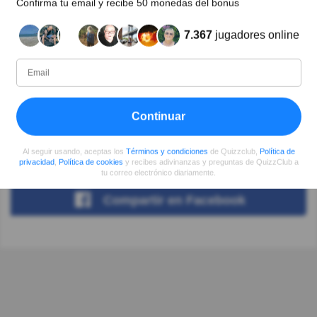
Confirma tu email y recibe 50 monedas del bonus
sobre este maravilloso artista argentino!
7.367
jugadores online
Autor:
Olga A. Linares
Escritor
Continuar
Desde
Nivel
Puntuación
Preguntas
Al seguir usando, aceptas los
Términos y condiciones
de Quizzclub,
Política de
07/2017
39
4259
4
privacidad
,
Política de cookies
y recibes adivinanzas y preguntas de QuizzClub a
tu correo electrónico diariamente.
Compartir
en Facebook