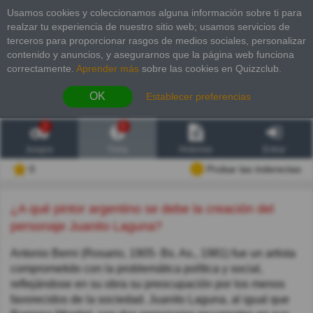
Usamos cookies y coleccionamos alguna información sobre ti para
realzar tu experiencia de nuestro sitio web; usamos servicios de
terceros para proporcionar rasgos de medios sociales, personalizar
contenido y anuncios, y asegurarnos que la página web funciona
correctamente.
Aprender más
sobre las cookies en Quizzclub.
OK
Establecer preferencias
2
6
Juegos
Trivia
Historias
Entrar
0
Probar las inderectas
¿A qué pintor argentino se debe la creación del
personaje Juanito Laguna?
Antonio Berni (Rosario, 1905- Bs. As., 1981) fue un artista
comprometido con la problemática política y social,
reflejándose en su obra su preocupación por los menos
favorecidos de la sociedad. Juanito Laguna, al igual que