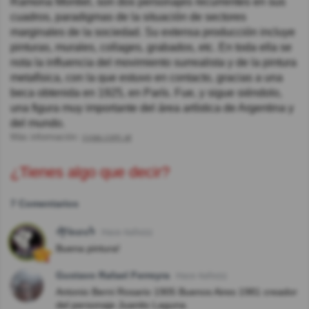
Ramona Montiel, son dos personajes recurrentes en sus
cuadros, paradigmas de la situación de sectores
marginales de la sociedad. Su extensa producción incluye
pinturas, murales, collages, grabados, etc. En toda ella se
nota la influencia del movimiento surrealista y de la pintura
metafísica, con la que estuvo en contacto, gracias a una
beca obtenida en 1925, en París. Fue, y sigue siéndolo,
una figura muy importante del área artística de Argentina y
del mundo.
Más información:
cvaa.com.ar
¿Tienes algo que decir?
7 Comentarios
ᖫƑᎥnσsᖭ
Hace 4año(s)
Buena pintura!
Gustavo Rafael Ferreyra
Hace 4año(s)
Antonio Berni Rosario 1905 Buenos Aires 1981 creador
del personaje Juanito Laguna.