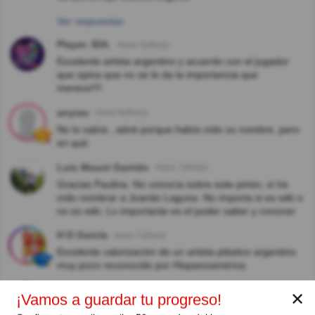
Ver respuestas
Player. IDA.
Hace 5año(s)
Excelente artista argentino y acuerdo con el jugador
que opina que no se le da la importancia que
merece!!!!
anyrav
Hace 6año(s)
No lo sabía , atiné porque había oído su nombre, pero
en qué.
Luis Masot Garrido
Hace 7año(s)
Gracias Paulina. No conocía sobre este pintor, sí he
oído nombrar a Juanito Laguna. No importa si es wiki o
no es wiki. Lo importante es el poder saber y conocer.
H D García
Hace 7año(s)
Excelente valorización de un artista plástico argentino
muy poco reconocido por Hispanoamérica.
La Maga Li
Hace 8año(s)
✕
¡Vamos a guardar tu progreso!
Es magnífico que se haya realizado una pregunta