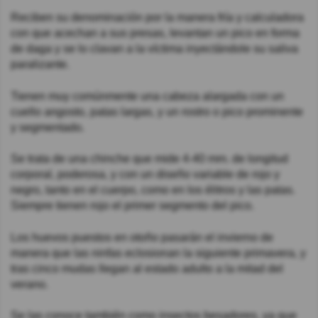
Reciben su denominación por la manera fría y calculadora
con que acechan a sus presas, levantan un pico en forma
de daga y se lo clavan a la víctima inyectándole su saliva
paralizante.
Tienen muy comúnmente una cabeza alargada con un
cuello angosto, patas largas, y un rostro o pico prominente
y segmentado.
Se trata de una chinche que mide 4-40 mm. de longitud
corporal, poderosa, y con un diseño variable de rojo y
negro, tanto en el cuerpo, como en los élitros y las patas.
Siempre tienen rojo el primer segmento del pico.
Los huevos puestos en otoño pasarán el invierno de
manera que las ninfas eclosionan la siguiente primavera, y
tras cinco mudas llegan al estado adulto a la mitad del
verano.
Se las conoce también como insectos besadores, ya que