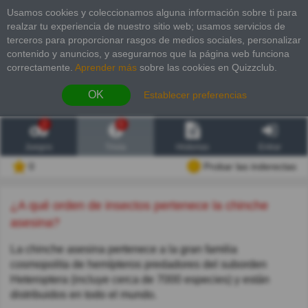
Usamos cookies y coleccionamos alguna información sobre ti para
realzar tu experiencia de nuestro sitio web; usamos servicios de
terceros para proporcionar rasgos de medios sociales, personalizar
contenido y anuncios, y asegurarnos que la página web funciona
correctamente.
Aprender más
sobre las cookies en Quizzclub.
OK
Establecer preferencias
2
6
Juegos
Trivia
Historias
Entrar
0
Probar las inderectas
¿A qué orden de insectos pertenece la chinche
asesina?
La chinche asesina pertenece a la gran familia
cosmopolita de hemípteros predadores del suborden
Heteroptera (incluye cerca de 7000 especies) y están
distribuidos en todo el mundo.