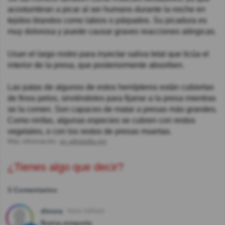
acostumbran a picar al ser humano durante la noche en
tejidos blandos como labios o párpados. Su picadura es
muy dolorosa y puede causar graves reacciones alérgicas.
Usan el largo rostro para inyectar saliva letal que licúa el
interior de la presa, que posteriormente absorben.
Las patas de algunos de estos hemípteros están cubiertas
de finos pelos, sirviéndoles para fijarse a la presa mientras
se la comen. Son capaces de matar a presas más grandes.
Como ninfas, algunas especies se cubren con restos
vegetales, o con los restos de presas muertas.
Más información:
es.wikipedia.org
¿Tienes algo que decir?
3 Comentarios
dinora
Hace 2año(s)
Buena pregunta