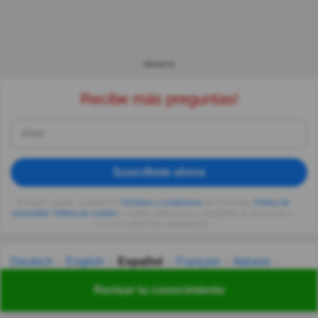
ANUNCIO
Recibe más preguntas!
Suscríbete ahora
Al seguir usando, aceptas los
Términos y condiciones
de Quizzclub,
Política de
privacidad
,
Política de cookies
y recibes adivinanzas y preguntas de QuizzClub a
tu correo electrónico diariamente.
Deutsch
English
Español
Français
Italiano
Nederlands
Polski
Português
Svenska
Türkçe
Revisar tu conocimiento
Русский
Українська
हिन्दी
한국어
汉语
漢語