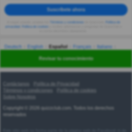
Suscríbete ahora
Al seguir usando, aceptas los
Términos y condiciones
de Quizzclub,
Política de
privacidad
,
Política de cookies
y recibes adivinanzas y preguntas de QuizzClub a
tu correo electrónico diariamente.
Deutsch
English
Español
Français
Italiano
Nederlands
Polski
Português
Svenska
Türkçe
Revisar tu conocimiento
Русский
Українська
हिन्दी
한국어
汉语
漢語
Contáctanos
Política de Privacidad
Términos y condiciones
Política de cookies
Sobre Nosotros
Copyright © 2026 quizzclub.com. Todos los derechos
reservados
Este sitio web no forma parte de la página web de Facebook ni de