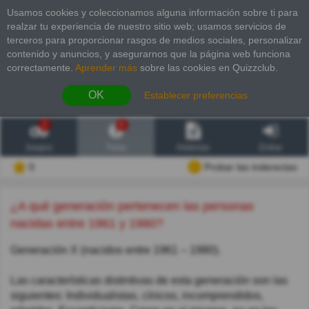
Usamos cookies y coleccionamos alguna información sobre ti para
realzar tu experiencia de nuestro sitio web; usamos servicios de
terceros para proporcionar rasgos de medios sociales, personalizar
contenido y anuncios, y asegurarnos que la página web funciona
correctamente.
Aprender más
sobre las cookies en Quizzclub.
OK
Establecer preferencias
2
6
Juegos
Trivia
Historias
Entrar
0
Probar las inderectas
¿A qué generación pertenecen las personas
nacidas entre 1961 y 1980?
Generación X (nacidos entre 1961 – 1980).
Las características distintivas de esta generación son las
siguientes: Individualistas, cínicos, incomprendidos,