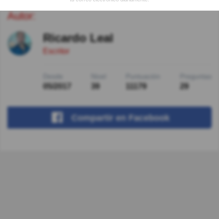
Autor:
Ricardo Leal
Escritor
Desde
Nivel
Puntuación
Preguntas
05/2017
39
11179
29
Compartir
en Facebook