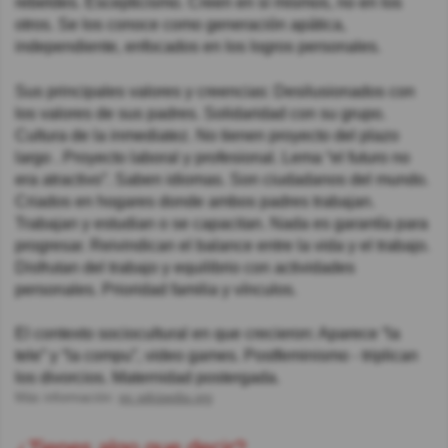
rebeldes. Escepticismo. Creen en sí mismos, no en los
otros. Se los conoce como generación apática,
independiente, enfocados en los logros personales.
Sus principales valores y creencias: Desilusionados con
los valores de sus padres. Solidaridad con su grupo.
Cultura de la inmediatez. No tienen proyecto del plazo
largo . Proyecto laboral y profesional. Lema “el futuro no
era atractivo”. Saben idiomas. Son ciudadanos del mundo.
Criados en hogares donde ambos padres trabajan.
Trabajan y estudian o se capacitan. Nada es garantía para
progresar. Reivindican el balance entre la vida y el trabajo.
Disfrutan del trabajo y equilibrio con actividades
personales. Prioridad familia y vínculos.
El contexto sociocultural en que crecieron: Aparece “la
tele” y “la compu”, video games. Postfeminismo - triplican
los divorcios. Maternidad postergada.
Más información:
es.wikipedia.org