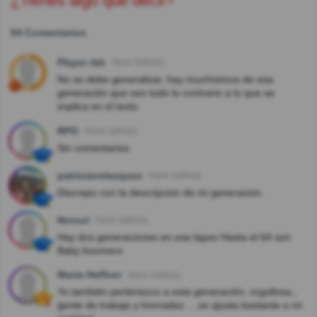
¿Tienes algo que decir?
54 Comentarios
Player rbk
Hace 5año(s)
No se debe generalizar, hay muchísimos de esa
generación que son todo lo contrario a lo que se
explica en el texto
RPO
Hace 2año(s)
Sin comentarios
patriciavelasquez
Hace 3año(s)
Discrepo con la descripcion de mi generacion.
Norsol
Hace 3año(s)
Hay dos generaciones en ese lapso Hasta el 64 son
Baby boomers
Maria Heffner
Hace 4año(s)
Yo también pertenezco a esta generación, orgullosa,,
gente de trabajo y honradez ....se ajusta bastante a mi