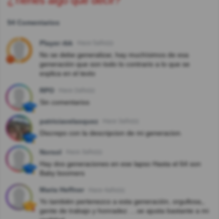
¿Tienes algo que decir?
54 Comentarios
Player rbk
Hace 5año(s)
No se debe generalizar, hay muchísimos de esa
generación que son todo lo contrario a lo que se
explica en el texto
RPO
Hace 2año(s)
Sin comentarios
patriciavelasquez
Hace 3año(s)
Discrepo con la descripcion de mi generacion.
Norsol
Hace 3año(s)
Hay dos generaciones en ese lapso Hasta el 64 son
Baby boomers
Maria Heffner
Hace 4año(s)
Yo también pertenezco a esta generación, orgullosa,,
gente de trabajo y honradez ....se ajusta bastante a mi