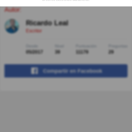
Autor:
Ricardo Leal
Escritor
Desde
Nivel
Puntuación
Preguntas
05/2017
39
11179
29
Compartir
en Facebook