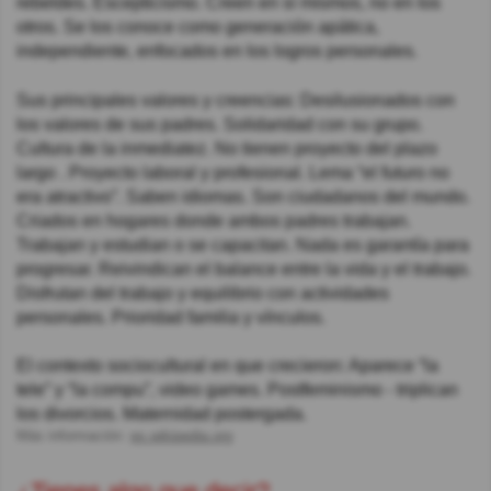
rebeldes. Escepticismo. Creen en sí mismos, no en los
otros. Se los conoce como generación apática,
independiente, enfocados en los logros personales.
Sus principales valores y creencias: Desilusionados con
los valores de sus padres. Solidaridad con su grupo.
Cultura de la inmediatez. No tienen proyecto del plazo
largo . Proyecto laboral y profesional. Lema “el futuro no
era atractivo”. Saben idiomas. Son ciudadanos del mundo.
Criados en hogares donde ambos padres trabajan.
Trabajan y estudian o se capacitan. Nada es garantía para
progresar. Reivindican el balance entre la vida y el trabajo.
Disfrutan del trabajo y equilibrio con actividades
personales. Prioridad familia y vínculos.
El contexto sociocultural en que crecieron: Aparece “la
tele” y “la compu”, video games. Postfeminismo - triplican
los divorcios. Maternidad postergada.
Más información:
es.wikipedia.org