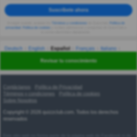
Suscríbete ahora
Al seguir usando, aceptas los
Términos y condiciones
de Quizzclub,
Política de
privacidad
,
Política de cookies
y recibes adivinanzas y preguntas de QuizzClub a
tu correo electrónico diariamente.
Deutsch
English
Español
Français
Italiano
Nederlands
Polski
Português
Svenska
Türkçe
Revisar tu conocimiento
Русский
Українська
हिन्दी
한국어
汉语
漢語
Contáctanos
Política de Privacidad
Términos y condiciones
Política de cookies
Sobre Nosotros
Copyright © 2026 quizzclub.com. Todos los derechos
reservados
Este sitio web no forma parte de la página web de Facebook ni de