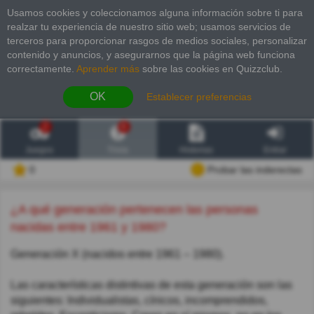
Usamos cookies y coleccionamos alguna información sobre ti para
realzar tu experiencia de nuestro sitio web; usamos servicios de
terceros para proporcionar rasgos de medios sociales, personalizar
contenido y anuncios, y asegurarnos que la página web funciona
correctamente.
Aprender más
sobre las cookies en Quizzclub.
OK
Establecer preferencias
2
6
Juegos
Trivia
Historias
Entrar
0
Probar las inderectas
¿A qué generación pertenecen las personas
nacidas entre 1961 y 1980?
Generación X (nacidos entre 1961 – 1980).
Las características distintivas de esta generación son las
siguientes: Individualistas, cínicos, incomprendidos,