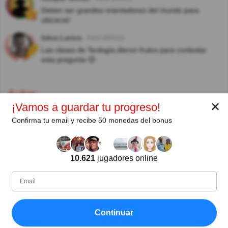
Deben ser grandes orientadores del mundo para
ubicarse!
Iskra Larios
Hace 8año(s)
Las clases de Teología dieron frutos para contestar
esta pregunta 😊
Autor:
✕
¡Vamos a guardar tu progreso!
Rosie
Confirma tu email y recibe 50 monedas del bonus
Escritor (quizauthors.com)
10.621
jugadores online
Compartir
en Facebook
Continuar