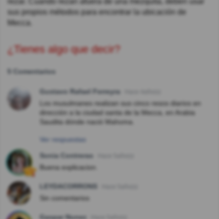
rezar. Cuando rezan afuera de una mezquita, deben usar
sus propios métodos para encontrar la ubicación de
Mecca.
¿Tienes algo que decir?
5 Comentarios
Gustavo Rafael Ferreyra
Hace 4año(s)
Los musulmanes realizan sus cinco resos diarios en
dirección a la ciudad santa de la Mecca, en Arabia
Saudita dónde nació Mahoma.
Ver respuestas
Sonia Contreras
Hace 5año(s)
Buena explicacion.
LEYDACORRONS
Hace 5año(s)
Sin comentarios
Gaspar Nunez
Hace 5año(s)