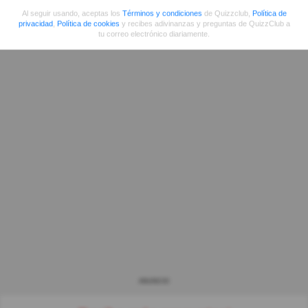
Al seguir usando, aceptas los
Términos y condiciones
de Quizzclub,
Política de
privacidad
,
Política de cookies
y recibes adivinanzas y preguntas de QuizzClub a
tu correo electrónico diariamente.
ANUNCIO