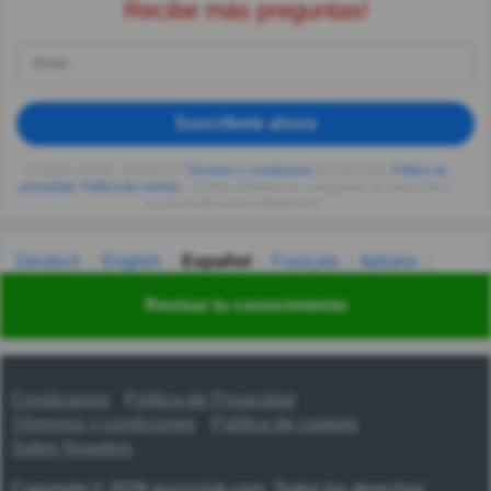
Recibe más preguntas!
Suscríbete ahora
Al seguir usando, aceptas los
Términos y condiciones
de Quizzclub,
Política de
privacidad
,
Política de cookies
y recibes adivinanzas y preguntas de QuizzClub a
tu correo electrónico diariamente.
Deutsch
English
Español
Français
Italiano
Nederlands
Polski
Português
Svenska
Türkçe
Revisar tu conocimiento
Русский
Українська
हिन्दी
한국어
汉语
漢語
Contáctanos
Política de Privacidad
Términos y condiciones
Política de cookies
Sobre Nosotros
Copyright © 2026 quizzclub.com. Todos los derechos