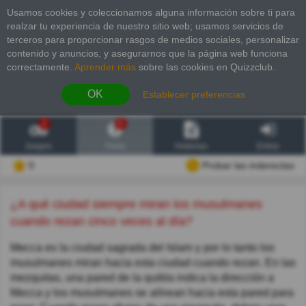
Usamos cookies y coleccionamos alguna información sobre ti para
realzar tu experiencia de nuestro sitio web; usamos servicios de
terceros para proporcionar rasgos de medios sociales, personalizar
contenido y anuncios, y asegurarnos que la página web funciona
correctamente.
Aprender más
sobre las cookies en Quizzclub.
OK
Establecer preferencias
2
6
Juegos
Trivia
Historias
Entrar
0
Probar las inderectas
¿A qué ciudad siempre miran los musulmanes
cuando rezan cinco veces al día?
Mecca es la ciudad sagrada del Islam y por lo tanto los
musulmanes miran hacia esta ciudad cuando rezan. En las
mezquitas, una pared de la quibla indica la dirección a
Mecca y los musulmanes se alínean hacia esta pared para