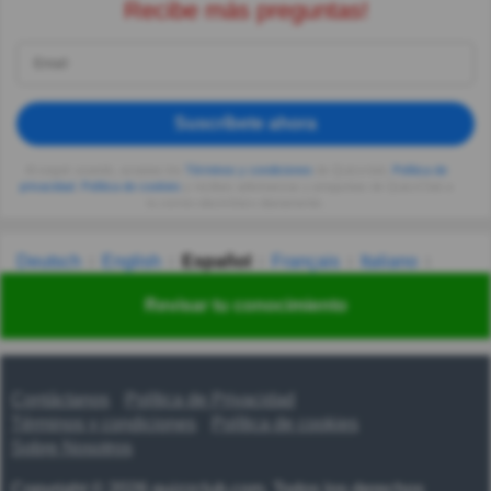
Recibe más preguntas!
Suscríbete ahora
Al seguir usando, aceptas los
Términos y condiciones
de Quizzclub,
Política de
privacidad
,
Política de cookies
y recibes adivinanzas y preguntas de QuizzClub a
tu correo electrónico diariamente.
Deutsch
English
Español
Français
Italiano
Nederlands
Polski
Português
Svenska
Türkçe
Revisar tu conocimiento
Русский
Українська
हिन्दी
한국어
汉语
漢語
Contáctanos
Política de Privacidad
Términos y condiciones
Política de cookies
Sobre Nosotros
Copyright © 2026 quizzclub.com. Todos los derechos