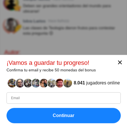
Deben ser grandes orientadores del mundo para
ubicarse!
Iskra Larios
Hace 8año(s)
Las clases de Teología dieron frutos para contestar
esta pregunta 😊
Autor:
✕
¡Vamos a guardar tu progreso!
Rosie
Confirma tu email y recibe 50 monedas del bonus
Escritor (quizauthors.com)
8.041
jugadores online
Compartir
en Facebook
Continuar