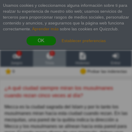
Usamos cookies y coleccionamos alguna información sobre ti para
realzar tu experiencia de nuestro sitio web; usamos servicios de
terceros para proporcionar rasgos de medios sociales, personalizar
contenido y anuncios, y asegurarnos que la página web funciona
correctamente.
Aprender más
sobre las cookies en Quizzclub.
OK
Establecer preferencias
2
6
Juegos
Trivia
Historias
Entrar
0
Probar las inderectas
¿A qué ciudad siempre miran los musulmanes
cuando rezan cinco veces al día?
Mecca es la ciudad sagrada del Islam y por lo tanto los
musulmanes miran hacia esta ciudad cuando rezan. En las
mezquitas, una pared de la quibla indica la dirección a
Mecca y los musulmanes se alínean hacia esta pared para