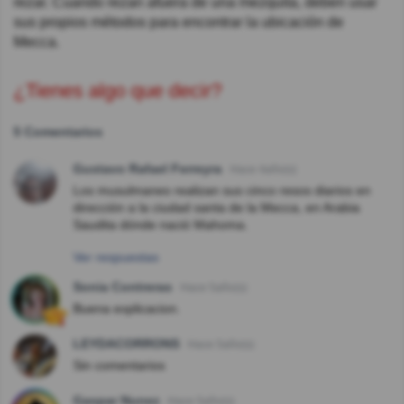
rezar. Cuando rezan afuera de una mezquita, deben usar
sus propios métodos para encontrar la ubicación de
Mecca.
¿Tienes algo que decir?
5 Comentarios
Gustavo Rafael Ferreyra
Hace 4año(s)
Los musulmanes realizan sus cinco resos diarios en
dirección a la ciudad santa de la Mecca, en Arabia
Saudita dónde nació Mahoma.
Ver respuestas
Sonia Contreras
Hace 5año(s)
Buena explicacion.
LEYDACORRONS
Hace 5año(s)
Sin comentarios
Gaspar Nunez
Hace 5año(s)