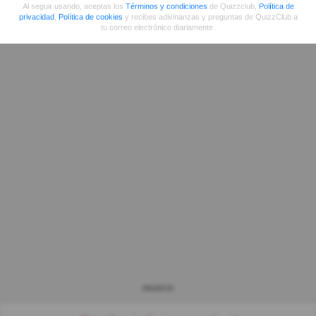
Al seguir usando, aceptas los
Términos y condiciones
de Quizzclub,
Política de
privacidad
,
Política de cookies
y recibes adivinanzas y preguntas de QuizzClub a
tu correo electrónico diariamente.
ANUNCIO