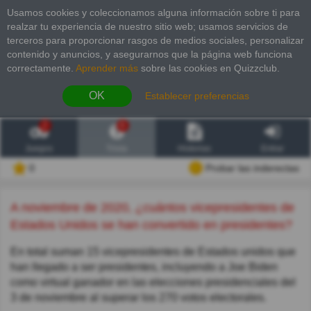
Usamos cookies y coleccionamos alguna información sobre ti para
realzar tu experiencia de nuestro sitio web; usamos servicios de
terceros para proporcionar rasgos de medios sociales, personalizar
contenido y anuncios, y asegurarnos que la página web funciona
correctamente.
Aprender más
sobre las cookies en Quizzclub.
OK
Establecer preferencias
2
6
Juegos
Trivia
Historias
Entrar
0
Probar las inderectas
A noviembre de 2020, ¿cuántos vicepresidentes de
Estados Unidos se han convertido en presidentes?
En total suman 15 vicepresidentes de Estados unidos que
han llegado a ser presidentes, incluyendo a Joe Biden
como virtual ganador en las elecciones presidenciales del
3 de noviembre al superar los 270 votos electorales.