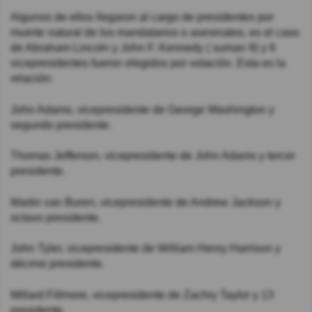
Algunos de ellos llegaron al cargo de presidentes por
muerte natural de los mandatarios o asesinatos, es el caso
de Abraham Lincoln y John F. Kennedy ( suman 9) y 6
vicepresidentes fueron elegidos por votación. Esta es la
relación:
John Adams, vicepresidente de George Washington y
segundo presidente.
Thomas Jefferson, vicepresidente de John Adams y tercer
presidente.
Martin van Buren, vicepresidente de Andrew Jackson y
octavo presidente.
John Tyler, vicepresidente de William Henry Harrison y
décimo presidente.
Millard Fillmore, vicepresidente de Zachry Taylor y 13
presidente.