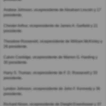
Andrew Johnson, vicepresidente de Abraham Lincoln y 17
presidente.
Chester Arthur, vicepresidente de James A. Garfield y 21
presidente.
Theodore Roosevelt, vicepresidente de William McKinley y
26 presidente.
Calvin Coolidge, vicepresidente de Warren G. Harding y
30 presidente.
Harry S. Truman, vicepresidente de F. D. Roosevelt y 33
presidente.
Lyndon Johnson, vicepresidente de John F. Kennedy y 36
presidente.
Richard Nixon, vicepresidente de Dwight Eisenhower y 37