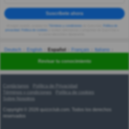
Suscríbete ahora
Al seguir usando, aceptas los
Términos y condiciones
de Quizzclub,
Política de
privacidad
,
Política de cookies
y recibes adivinanzas y preguntas de QuizzClub a
tu correo electrónico diariamente.
Deutsch
English
Español
Français
Italiano
Nederlands
Polski
Português
Svenska
Türkçe
Revisar tu conocimiento
Русский
Українська
हिन्दी
한국어
汉语
漢語
Contáctanos
Política de Privacidad
Términos y condiciones
Política de cookies
Sobre Nosotros
Copyright © 2026 quizzclub.com. Todos los derechos
reservados