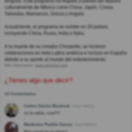
lenguas. Este programa ha llegado a países tan lejanos
culturalmente de México como China, Japón, Corea,
Tailandia, Marruecos, Grecia y Angola.
Actualmente, el programa se exhibe en 20 países,
incluyendo China, Rusia, India e Italia.
A la muerte de su creador Chespirito, se hicieron
celebraciones en toda Latino américa e incluso en España
debido a su aporte al mundo del entretenimiento.
Más información:
www.univision.com
¿Tienes algo que decir?
13 Comentarios
Carlos Garcia Murdock
Hace 7año(s)
no la sabia, cuac!!!!
Marikokis Padilla Garcia
Hace 8año(s)
Muy usual en su epoca