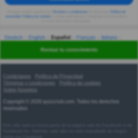
Al seguir usando, aceptas los
Términos y condiciones
de Quizzclub,
Política de
privacidad
,
Política de cookies
y recibes adivinanzas y preguntas de QuizzClub a
tu correo electrónico diariamente.
Deutsch
English
Español
Français
Italiano
Nederlands
Polski
Português
Svenska
Türkçe
Revisar tu conocimiento
Русский
Українська
हिन्दी
한국어
汉语
漢語
Contáctanos
Política de Privacidad
Términos y condiciones
Política de cookies
Sobre Nosotros
Copyright © 2026 quizzclub.com. Todos los derechos
reservados
Este sitio web no forma parte de la página web de Facebook ni de
Facebook Inc. Además, este sitio no está respaldado de ningún
modo por Facebook.