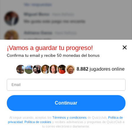
Ver respuestas
Miguel Bono
Hace 8año(s)
Me gusta este juego me encanta
Adriana Garza
Hace 8año(s)
a muchos más
✕
¡Vamos a guardar tu progreso!
Natacha Santana
Hace 8año(s)
Confirma tu email y recibe 50 monedas del bonus
Fue unos de los programas más vistos que mis hijos y
yo veíamos siempre que recuerdo
8.882
jugadores online
Gil Mendoza
Hace 8año(s)
Yo tampoco, por q pienso q es cuestión de la vida y la
cultura latinoamericana
Ver más comentarios
Continuar
Al seguir usando, aceptas los
Términos y condiciones
de Quizzclub,
Política de
privacidad
,
Política de cookies
y recibes adivinanzas y preguntas de QuizzClub a
tu correo electrónico diariamente.
Autor: