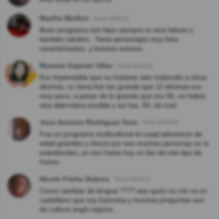
Martha Meillon
Hace 8año(s)
Buen programa mis hijos siempre lo veía felices y
también adultos . Tiene personajes muy bien
caracterizados .y buenos actores.
Marcela Gajardo Villar
Hace 8año(s)
Era impensable que no hubiese sido traducido a otros
idiomas, su fama fué tan grande que 12 idiomas era
muy poco, a pesar de lo grande que era 50, no había
otra alternativa posible y así fue, 50, tal cual.
Jose Antonio Rodriguez Soto
Hace 8año(s)
Fue un programa multicultural el cuaql admiraron de
edad grandes y chicos por eso muchas personas no lo
esantienden, yo son hasta hoy un fan de ese tipo de
humor.
Nicole Friche Dubois
Hace 8año(s)
Como cambiar de lengua ???? ese quizz no me va en
castellano que soy francesa y muchas preguntas son
de cultura anglo-sajona...