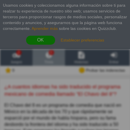
Usamos cookies y coleccionamos alguna información sobre ti para
realzar tu experiencia de nuestro sitio web; usamos servicios de
terceros para proporcionar rasgos de medios sociales, personalizar
contenido y anuncios, y asegurarnos que la página web funciona
correctamente.
Aprender más
sobre las cookies en Quizzclub.
OK
Establecer preferencias
2
6
Juegos
Trivia
Historias
Entrar
0
Probar las inderectas
¿A cuantos idiomas ha sido traducido el programa
mexicano de comedia llamado "El Chavo del 8"?
El Chavo del 8 es un programa de comedia que nació en
México en la década de los 70 y que rápidamente se
esparció por el mundo de habla hispana, pero su fama
desbordo la frontera del idioma y ha sido traducido a 50