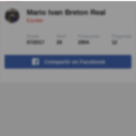
Mario Ivan Breton Real
Escritor
Desde
Nivel
Puntuación
Preguntas
07/2017
29
2904
12
Compartir
en Facebook