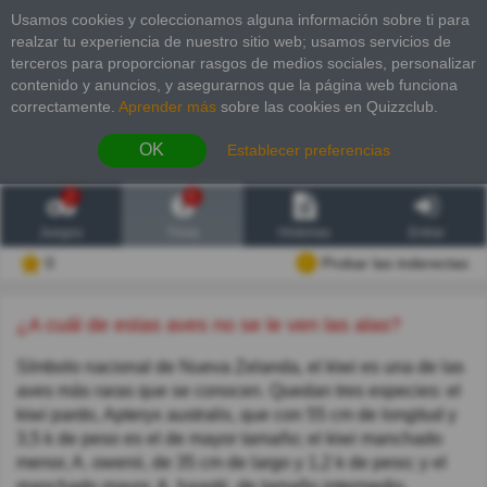
Usamos cookies y coleccionamos alguna información sobre ti para
realzar tu experiencia de nuestro sitio web; usamos servicios de
terceros para proporcionar rasgos de medios sociales, personalizar
contenido y anuncios, y asegurarnos que la página web funciona
correctamente.
Aprender más
sobre las cookies en Quizzclub.
OK
Establecer preferencias
2
6
Juegos
Trivia
Historias
Entrar
0
Probar las inderectas
¿A cuál de estas aves no se le ven las alas?
Símbolo nacional de Nueva Zelanda, el kiwi es una de las
aves más raras que se conocen. Quedan tres especies: el
kiwi pardo, Apteryx australis, que con 55 cm de longitud y
3,5 k de peso es el de mayor tamaño; el kiwi manchado
menor, A. owenii, de 35 cm de largo y 1,2 k de peso; y el
manchado mayor, A. haastii, de tamaño intermedio.