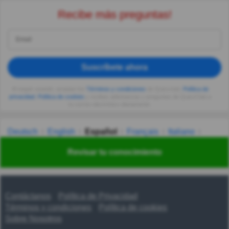
Recibe más preguntas!
Suscríbete ahora
Al seguir usando, aceptas los
Términos y condiciones
de Quizzclub,
Política de
privacidad
,
Política de cookies
y recibes adivinanzas y preguntas de QuizzClub a
tu correo electrónico diariamente.
Deutsch
English
Español
Français
Italiano
Nederlands
Polski
Português
Svenska
Türkçe
Revisar tu conocimiento
Русский
Українська
हिन्दी
한국어
汉语
漢語
Contáctanos
Política de Privacidad
Términos y condiciones
Política de cookies
Sobre Nosotros