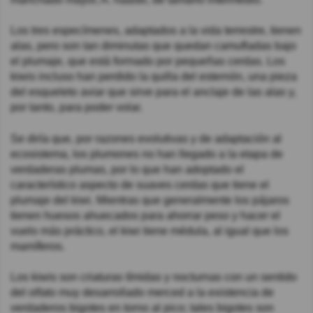
Los tres especímenes, adaptados a la vida terrestre, tienen
alas, pero son tan diminutas que quedan camufladas bajo
el plumaje, que está formado por pequeñas cerdas. Los
kiwis incluso han perdido la quilla del esternón, una pieza
del esqueleto aviar que sirve para el anclaje de las alas y,
por tanto, para poder volar.
Se diría que, por razones evolutivas y de adaptación al
ecosistema, los plumones no han llegado a la etapa de
verdaderas plumas, por lo que han adoptado el
característico aspecto de suaves cerdas que tiene el
plumaje del kiwi. Mientras que generalmente los pájaros
tienen huesos ahuecados para ahorrar peso y hacer el
vuelo más práctico, el kiwi tiene médula, al igual que los
mamíferos.
Los kiwis son criaturas tímidas y nocturnas con un sentido
del olfato muy desarrollado merced a la existencia de
verdaderos bigotes en torno al pico; tales bigotes son